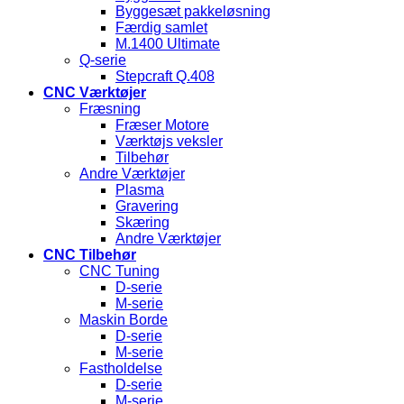
Byggesæt pakkeløsning
Færdig samlet
M.1400 Ultimate
Q-serie
Stepcraft Q.408
CNC Værktøjer
Fræsning
Fræser Motore
Værktøjs veksler
Tilbehør
Andre Værktøjer
Plasma
Gravering
Skæring
Andre Værktøjer
CNC Tilbehør
CNC Tuning
D-serie
M-serie
Maskin Borde
D-serie
M-serie
Fastholdelse
D-serie
M-serie