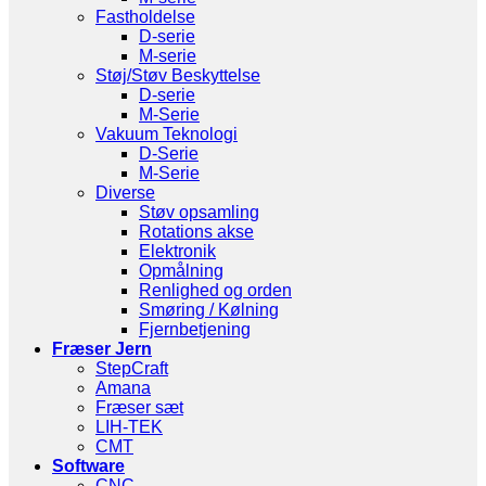
Fastholdelse
D-serie
M-serie
Støj/Støv Beskyttelse
D-serie
M-Serie
Vakuum Teknologi
D-Serie
M-Serie
Diverse
Støv opsamling
Rotations akse
Elektronik
Opmålning
Renlighed og orden
Smøring / Kølning
Fjernbetjening
Fræser Jern
StepCraft
Amana
Fræser sæt
LIH-TEK
CMT
Software
CNC