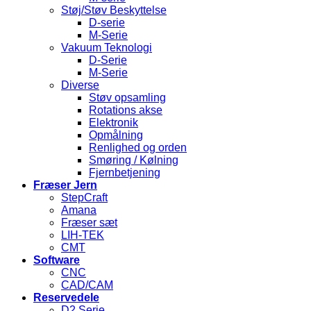
Støj/Støv Beskyttelse
D-serie
M-Serie
Vakuum Teknologi
D-Serie
M-Serie
Diverse
Støv opsamling
Rotations akse
Elektronik
Opmålning
Renlighed og orden
Smøring / Kølning
Fjernbetjening
Fræser Jern
StepCraft
Amana
Fræser sæt
LIH-TEK
CMT
Software
CNC
CAD/CAM
Reservedele
D2 Serie