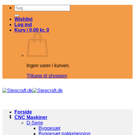
Fortsæt
Søg
til
efter:
indhold
Wishlist
Log ind
Kurv /
0,00
kr.
0
Ingen varer i kurven.
Tilbage til shoppen
Forside
CNC Maskiner
D-Serie
Byggesæt
Byggesæt pakkeløsning