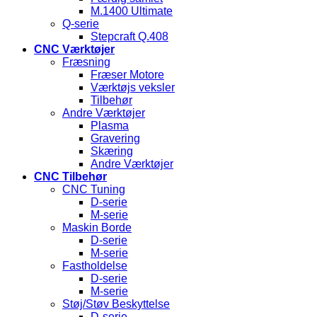
M.1400 Ultimate
Q-serie
Stepcraft Q.408
CNC Værktøjer
Fræsning
Fræser Motore
Værktøjs veksler
Tilbehør
Andre Værktøjer
Plasma
Gravering
Skæring
Andre Værktøjer
CNC Tilbehør
CNC Tuning
D-serie
M-serie
Maskin Borde
D-serie
M-serie
Fastholdelse
D-serie
M-serie
Støj/Støv Beskyttelse
D-serie