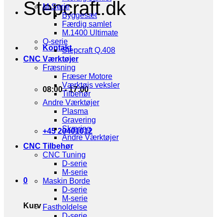
Stepcraft.dk
M-Serie
Byggesæt
Færdig samlet
M.1400 Ultimate
Q-serie
Kontakt
Stepcraft Q.408
CNC Værktøjer
Fræsning
Fræser Motore
Værktøjs veksler
08:00 - 17:00
Tilbehør
Andre Værktøjer
Plasma
Gravering
Skæring
+45 20401012
Andre Værktøjer
CNC Tilbehør
CNC Tuning
D-serie
M-serie
0
Maskin Borde
D-serie
M-serie
Kurv
Fastholdelse
D-serie