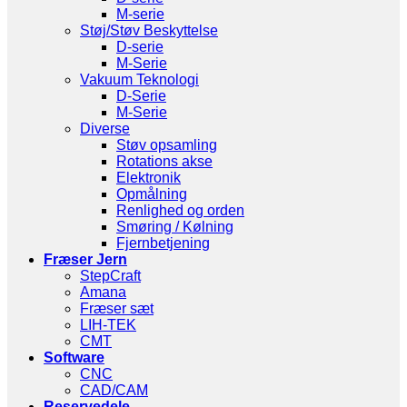
M-serie
Støj/Støv Beskyttelse
D-serie
M-Serie
Vakuum Teknologi
D-Serie
M-Serie
Diverse
Støv opsamling
Rotations akse
Elektronik
Opmålning
Renlighed og orden
Smøring / Kølning
Fjernbetjening
Fræser Jern
StepCraft
Amana
Fræser sæt
LIH-TEK
CMT
Software
CNC
CAD/CAM
Reservedele