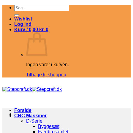
Fortsæt
Søg
til
efter:
indhold
Wishlist
Log ind
Kurv /
0,00
kr.
0
Ingen varer i kurven.
Tilbage til shoppen
Forside
CNC Maskiner
D-Serie
Byggesæt
Færdig samlet