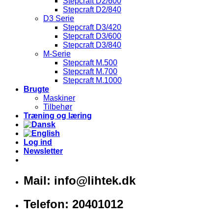
Stepcraft D2/600
Stepcraft D2/840
D3 Serie
Stepcraft D3/420
Stepcraft D3/600
Stepcraft D3/840
M-Serie
Stepcraft M.500
Stepcraft M.700
Stepcraft M.1000
Brugte
Maskiner
Tilbehør
Træning og læring
Log ind
Newsletter
Mail: info@lihtek.dk
Telefon: 20401012