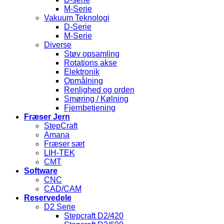
M-Serie
Vakuum Teknologi
D-Serie
M-Serie
Diverse
Støv opsamling
Rotations akse
Elektronik
Opmålning
Renlighed og orden
Smøring / Kølning
Fjernbetjening
Fræser Jern
StepCraft
Amana
Fræser sæt
LIH-TEK
CMT
Software
CNC
CAD/CAM
Reservedele
D2 Serie
Stepcraft D2/420