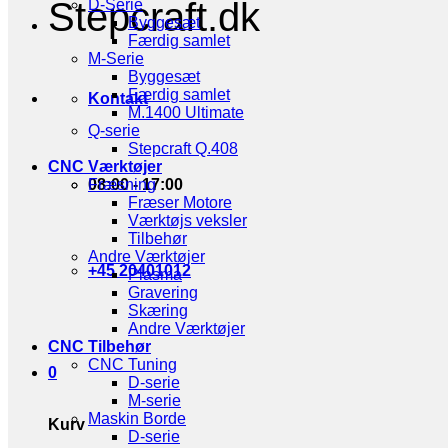
Stepcraft.dk
D-Serie
Byggesæt
Færdig samlet
M-Serie
Byggesæt
Færdig samlet
Kontakt
M.1400 Ultimate
Q-serie
Stepcraft Q.408
CNC Værktøjer
08:00 - 17:00
Fræsning
Fræser Motore
Værktøjs veksler
Tilbehør
Andre Værktøjer
+45 20401012
Plasma
Gravering
Skæring
Andre Værktøjer
CNC Tilbehør
CNC Tuning
0
D-serie
M-serie
Maskin Borde
Kurv
D-serie