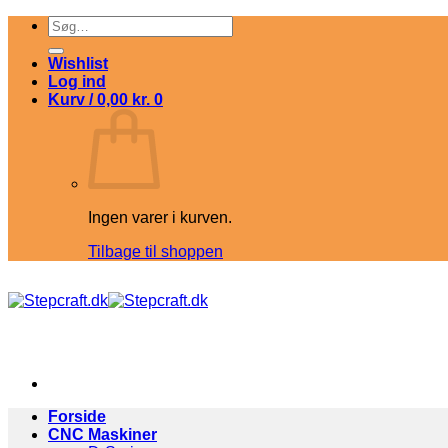
Fortsæt
Søg
til
efter:
indhold
Wishlist
Log ind
Kurv /
0,00
kr.
0
Ingen varer i kurven.
Tilbage til shoppen
Forside
CNC Maskiner