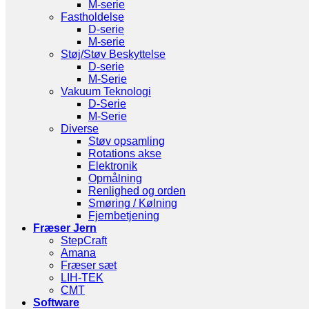
M-serie
Fastholdelse
D-serie
M-serie
Støj/Støv Beskyttelse
D-serie
M-Serie
Vakuum Teknologi
D-Serie
M-Serie
Diverse
Støv opsamling
Rotations akse
Elektronik
Opmålning
Renlighed og orden
Smøring / Kølning
Fjernbetjening
Fræser Jern
StepCraft
Amana
Fræser sæt
LIH-TEK
CMT
Software