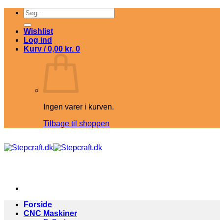
Fortsæt
Søg
til
efter:
indhold
Wishlist
Log ind
Kurv /
0,00
kr.
0
Ingen varer i kurven.
Tilbage til shoppen
Forside
CNC Maskiner