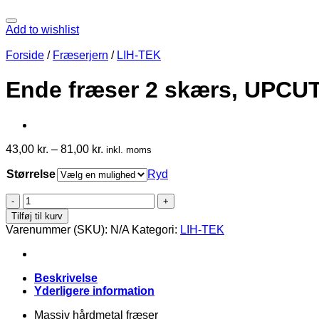
Add to wishlist
Forside
/
Fræserjern
/
LIH-TEK
Ende fræser 2 skærs, UPCU
43,00
kr.
–
81,00
kr.
inkl. moms
Størrelse
Ryd
Ende
fræser
Tilføj til kurv
2
Varenummer (SKU):
N/A
Kategori:
LIH-TEK
skærs,
UPCUT
antal
Beskrivelse
Yderligere information
Massiv hårdmetal fræser