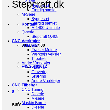
Stepcraft.dk
D-Serie
Byggesæt
Færdig samlet
M-Serie
Byggesæt
Færdig samlet
Kontakt
M.1400 Ultimate
Q-serie
Stepcraft Q.408
CNC Værktøjer
08:00 - 17:00
Fræsning
Fræser Motore
Værktøjs veksler
Tilbehør
Andre Værktøjer
+45 20401012
Plasma
Gravering
Skæring
Andre Værktøjer
CNC Tilbehør
CNC Tuning
0
D-serie
M-serie
Maskin Borde
Kurv
D-serie