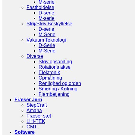
M-serie
Fastholdelse
D-serie
M-serie
Støj/Støv Beskyttelse
D-serie
M-Serie
Vakuum Teknologi
D-Serie
M-Serie
Diverse
Støv opsamling
Rotations akse
Elektronik
Opmålning
Renlighed og orden
Smøring / Kølning
Fjernbetjening
Fræser Jern
StepCraft
Amana
Fræser sæt
LIH-TEK
CMT
Software