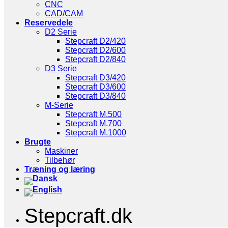
CNC
CAD/CAM
Reservedele
D2 Serie
Stepcraft D2/420
Stepcraft D2/600
Stepcraft D2/840
D3 Serie
Stepcraft D3/420
Stepcraft D3/600
Stepcraft D3/840
M-Serie
Stepcraft M.500
Stepcraft M.700
Stepcraft M.1000
Brugte
Maskiner
Tilbehør
Træning og læring
Stepcraft.dk