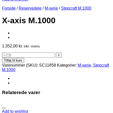
Forside
/
Reservedele
/
M-serie
/
Stepcraft M.1000
X-axis M.1000
1.352,00
kr.
inkl. moms
X-
axis
Tilføj til kurv
M.1000
Varenummer (SKU):
SC11858
Kategorier:
M-serie
,
Stepcraft
antal
M.1000
Relaterede varer
Add to wishlist