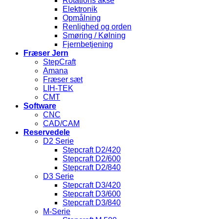
Rotations akse
Elektronik
Opmålning
Renlighed og orden
Smøring / Kølning
Fjernbetjening
Fræser Jern
StepCraft
Amana
Fræser sæt
LIH-TEK
CMT
Software
CNC
CAD/CAM
Reservedele
D2 Serie
Stepcraft D2/420
Stepcraft D2/600
Stepcraft D2/840
D3 Serie
Stepcraft D3/420
Stepcraft D3/600
Stepcraft D3/840
M-Serie