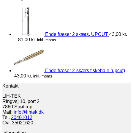
Ende fræser 2 skærs, UPCUT
43,00
kr.
–
81,00
kr.
inkl. moms
Ende fræser 2-skærs fiskehale (upcut)
43,00
kr.
inkl. moms
Kontakt
LIH-TEK
Ringvej 10, port 2
7860 Spøttrup
Mail:
info@lihtek.dk
Tel.
20401012
Cvr. 35021620
Information