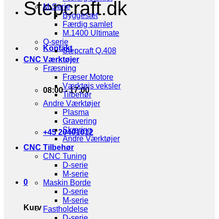
Stepcraft.dk
M-Serie
Byggesæt
Færdig samlet
M.1400 Ultimate
Q-serie
Kontakt
Stepcraft Q.408
CNC Værktøjer
Fræsning
Fræser Motore
Værktøjs veksler
08:00 - 17:00
Tilbehør
Andre Værktøjer
Plasma
Gravering
Skæring
+45 20401012
Andre Værktøjer
CNC Tilbehør
CNC Tuning
D-serie
M-serie
0
Maskin Borde
D-serie
M-serie
Kurv
Fastholdelse
D-serie