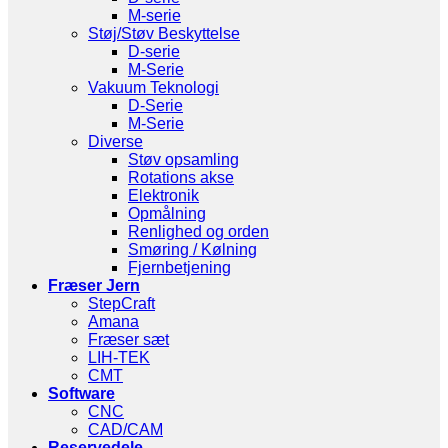
M-serie
Støj/Støv Beskyttelse
D-serie
M-Serie
Vakuum Teknologi
D-Serie
M-Serie
Diverse
Støv opsamling
Rotations akse
Elektronik
Opmålning
Renlighed og orden
Smøring / Kølning
Fjernbetjening
Fræser Jern
StepCraft
Amana
Fræser sæt
LIH-TEK
CMT
Software
CNC
CAD/CAM
Reservedele