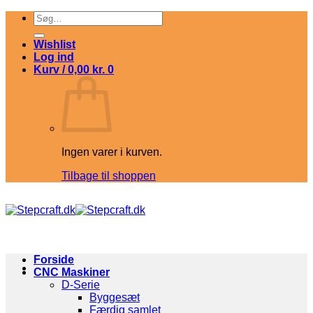
Fortsæt
Søg
til
efter:
indhold
Wishlist
Log ind
Kurv /
0,00
kr.
0
Ingen varer i kurven.
Tilbage til shoppen
Forside
CNC Maskiner
D-Serie
Byggesæt
Færdig samlet