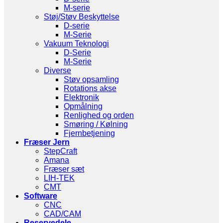
M-serie
Støj/Støv Beskyttelse
D-serie
M-Serie
Vakuum Teknologi
D-Serie
M-Serie
Diverse
Støv opsamling
Rotations akse
Elektronik
Opmålning
Renlighed og orden
Smøring / Kølning
Fjernbetjening
Fræser Jern
StepCraft
Amana
Fræser sæt
LIH-TEK
CMT
Software
CNC
CAD/CAM
Reservedele