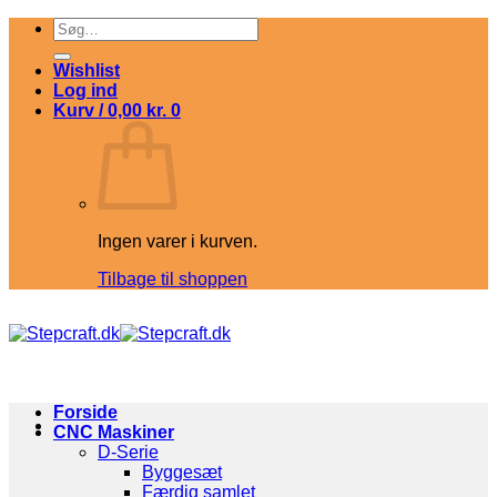
Fortsæt
Søg
til
efter:
indhold
Wishlist
Log ind
Kurv /
0,00
kr.
0
Ingen varer i kurven.
Tilbage til shoppen
Forside
CNC Maskiner
D-Serie
Byggesæt
Færdig samlet