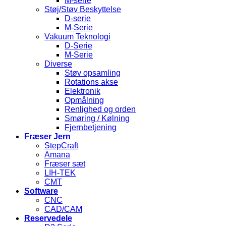
M-serie
Støj/Støv Beskyttelse
D-serie
M-Serie
Vakuum Teknologi
D-Serie
M-Serie
Diverse
Støv opsamling
Rotations akse
Elektronik
Opmålning
Renlighed og orden
Smøring / Kølning
Fjernbetjening
Fræser Jern
StepCraft
Amana
Fræser sæt
LIH-TEK
CMT
Software
CNC
CAD/CAM
Reservedele