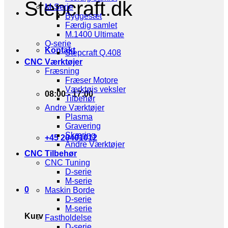
Stepcraft.dk
M-Serie
Byggesæt
Færdig samlet
M.1400 Ultimate
Q-serie
Kontakt
Stepcraft Q.408
CNC Værktøjer
Fræsning
Fræser Motore
Værktøjs veksler
08:00 - 17:00
Tilbehør
Andre Værktøjer
Plasma
Gravering
Skæring
+45 20401012
Andre Værktøjer
CNC Tilbehør
CNC Tuning
D-serie
M-serie
0
Maskin Borde
D-serie
M-serie
Kurv
Fastholdelse
D-serie