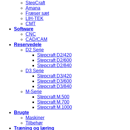
StepCraft
Amana
Fræser sæt
LIH-TEK
CMT
Software
CNC
CAD/CAM
Reservedele
D2 Serie
Stepcraft D2/420
Stepcraft D2/600
Stepcraft D2/840
D3 Serie
Stepcraft D3/420
Stepcraft D3/600
Stepcraft D3/840
M-Serie
Stepcraft M.500
Stepcraft M.700
Stepcraft M.1000
Brugte
Maskiner
Tilbehør
Træning og læring