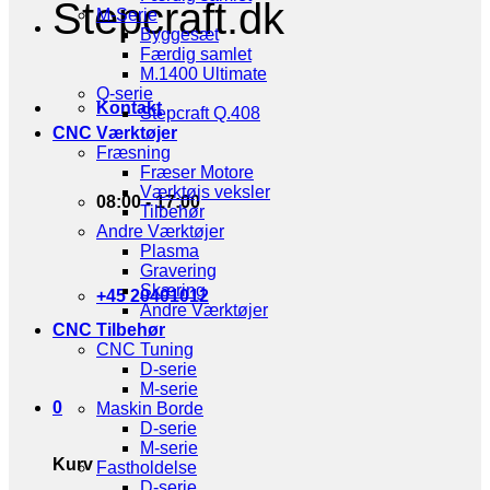
Stepcraft.dk
M-Serie
Byggesæt
Færdig samlet
M.1400 Ultimate
Q-serie
Kontakt
Stepcraft Q.408
CNC Værktøjer
Fræsning
Fræser Motore
Værktøjs veksler
08:00 - 17:00
Tilbehør
Andre Værktøjer
Plasma
Gravering
Skæring
+45 20401012
Andre Værktøjer
CNC Tilbehør
CNC Tuning
D-serie
M-serie
0
Maskin Borde
D-serie
M-serie
Kurv
Fastholdelse
D-serie