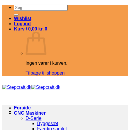
Fortsæt
Søg
til
efter:
indhold
Wishlist
Log ind
Kurv /
0,00
kr.
0
Ingen varer i kurven.
Tilbage til shoppen
Forside
CNC Maskiner
D-Serie
Byggesæt
Færdig samlet