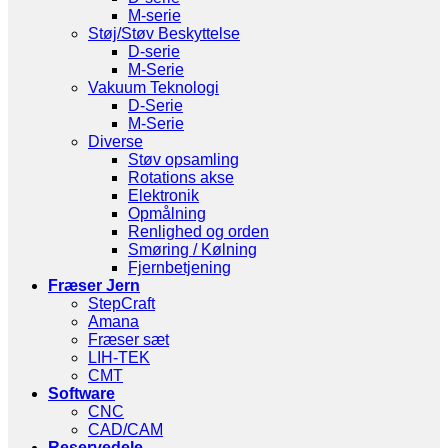
M-serie
Støj/Støv Beskyttelse
D-serie
M-Serie
Vakuum Teknologi
D-Serie
M-Serie
Diverse
Støv opsamling
Rotations akse
Elektronik
Opmålning
Renlighed og orden
Smøring / Kølning
Fjernbetjening
Fræser Jern
StepCraft
Amana
Fræser sæt
LIH-TEK
CMT
Software
CNC
CAD/CAM
Reservedele