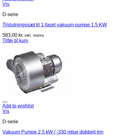
Vis
D-serie
Tilslutningssæt til 1-faset vakuum pumpe 1,5 KW
583,00
kr.
inkl. moms
Tilføj til kurv
Add to wishlist
Vis
D-serie
Vakuum Pumpe 2,5 kW / -330 mbar dobbelt trin