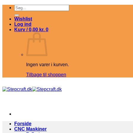
Fortsæt
Søg
til
efter:
indhold
Wishlist
Log ind
Kurv /
0,00
kr.
0
Ingen varer i kurven.
Tilbage til shoppen
Forside
CNC Maskiner