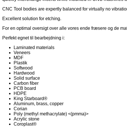
System
12171
CNC Tool bodies are expertly balanced for virtually no vibration
antal
Excellent solution for etching.
For en optimal oversigt over alle vores ende fræsere og de mat
Perfekt egnet til bearbejdning i:
Laminated materials
Veneers
MDF
Plastik
Softwood
Hardwood
Solid surface
Carbon fiber
PCB board
HDPE
King Starboard®
Aluminum, brass, copper
Corian
Poly (methyl methacrylate) <(pmma)>
Acrylic stone
Coroplast®