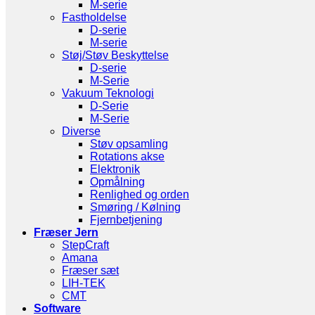
M-serie
Fastholdelse
D-serie
M-serie
Støj/Støv Beskyttelse
D-serie
M-Serie
Vakuum Teknologi
D-Serie
M-Serie
Diverse
Støv opsamling
Rotations akse
Elektronik
Opmålning
Renlighed og orden
Smøring / Kølning
Fjernbetjening
Fræser Jern
StepCraft
Amana
Fræser sæt
LIH-TEK
CMT
Software