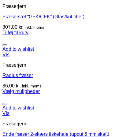
Fræserjern
Fræsersæt “GFK/CFK” (Glas/kul fiber)
307,00
kr.
inkl. moms
Tilføj til kurv
Add to wishlist
Vis
Fræserjern
Radius fræser
86,00
kr.
inkl. moms
Vælg muligheder
Add to wishlist
Vis
Fræserjern
Ende fræser 2-skærs fiskehale (upcut 6 mm skaft)