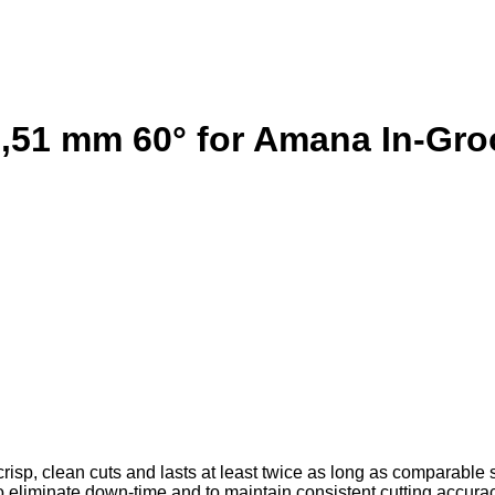
0,51 mm 60° for Amana In-Gr
risp, clean cuts and lasts at least twice as long as comparable
 eliminate down-time and to maintain consistent cutting accurac