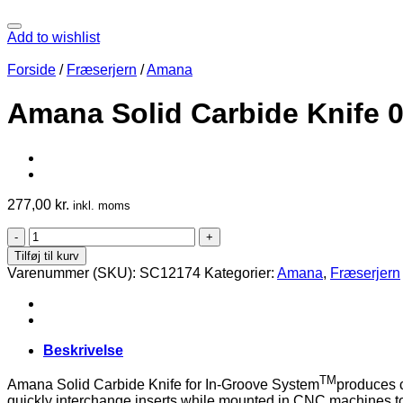
Add to wishlist
Forside
/
Fræserjern
/
Amana
Amana Solid Carbide Knife 
277,00
kr.
inkl. moms
Amana
Solid
Tilføj til kurv
Carbide
Varenummer (SKU):
SC12174
Kategorier:
Amana
,
Fræserjern
Knife
0,51
mm
60°
for
Beskrivelse
Amana
In-
TM
Amana Solid Carbide Knife for In-Groove System
produces c
Groove
quickly interchange inserts while mounted in CNC machines to