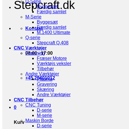
Stepcraft.dk
D-Serie
Byggesæt
Færdig samlet
M-Serie
Byggesæt
Færdig samlet
Kontakt
M.1400 Ultimate
Q-serie
Stepcraft Q.408
CNC Værktøjer
08:00 - 17:00
Fræsning
Fræser Motore
Værktøjs veksler
Tilbehør
Andre Værktøjer
+45 20401012
Plasma
Gravering
Skæring
Andre Værktøjer
CNC Tilbehør
CNC Tuning
0
D-serie
M-serie
Maskin Borde
Kurv
D-serie