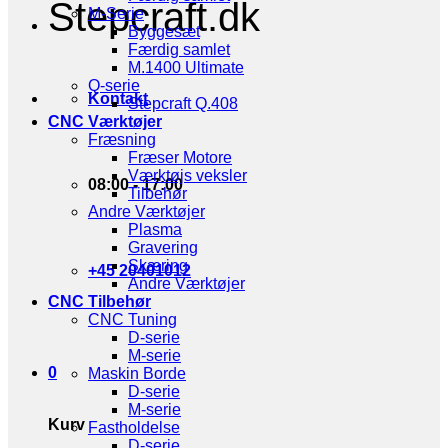
Stepcraft.dk
M-Serie
Byggesæt
Færdig samlet
M.1400 Ultimate
Q-serie
Kontakt
Stepcraft Q.408
CNC Værktøjer
Fræsning
Fræser Motore
Værktøjs veksler
08:00 - 17:00
Tilbehør
Andre Værktøjer
Plasma
Gravering
Skæring
+45 20401012
Andre Værktøjer
CNC Tilbehør
CNC Tuning
D-serie
M-serie
0
Maskin Borde
D-serie
M-serie
Kurv
Fastholdelse
D-serie