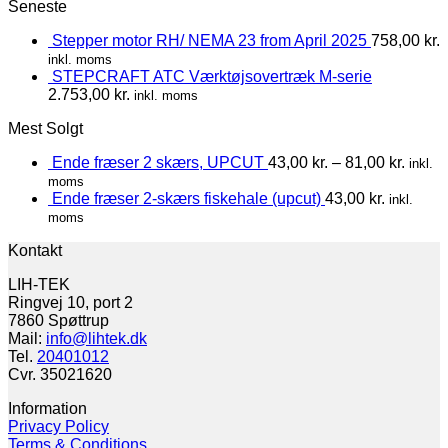
Seneste
Stepper motor RH/ NEMA 23 from April 2025
758,00
kr.
inkl. moms
STEPCRAFT ATC Værktøjsovertræk M-serie
2.753,00
kr.
inkl. moms
Mest Solgt
Ende fræser 2 skærs, UPCUT
43,00
kr.
–
81,00
kr.
inkl.
moms
Ende fræser 2-skærs fiskehale (upcut)
43,00
kr.
inkl.
moms
Kontakt
LIH-TEK
Ringvej 10, port 2
7860 Spøttrup
Mail:
info@lihtek.dk
Tel.
20401012
Cvr. 35021620
Information
Privacy Policy
Terms & Conditions