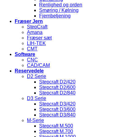
Renlighed og orden
Smøring / Kølning
Fjernbetjening
Fræser Jern
StepCraft
Amana
Fræser sæt
LIH-TEK
CMT
Software
CNC
CAD/CAM
Reservedele
D2 Serie
Stepcraft D2/420
Stepcraft D2/600
Stepcraft D2/840
D3 Serie
Stepcraft D3/420
Stepcraft D3/600
Stepcraft D3/840
M-Serie
Stepcraft M.500
Stepcraft M.700
Stepcraft M.1000