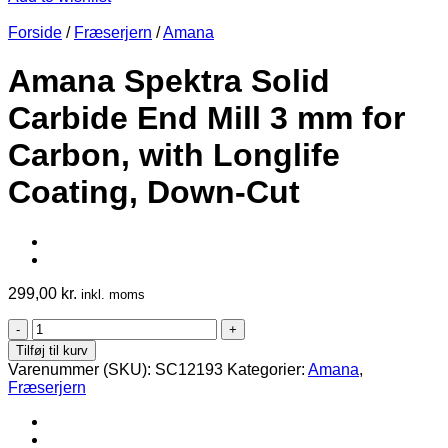
Forside
/
Fræserjern
/
Amana
Amana Spektra Solid
Carbide End Mill 3 mm for
Carbon, with Longlife
Coating, Down-Cut
299,00
kr.
inkl. moms
Amana
Spektra
Tilføj til kurv
Solid
Varenummer (SKU):
SC12193
Kategorier:
Amana
,
Carbide
Fræserjern
End
Mill
3