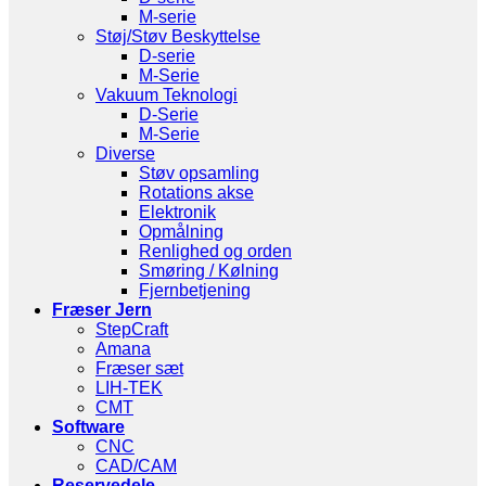
M-serie
Støj/Støv Beskyttelse
D-serie
M-Serie
Vakuum Teknologi
D-Serie
M-Serie
Diverse
Støv opsamling
Rotations akse
Elektronik
Opmålning
Renlighed og orden
Smøring / Kølning
Fjernbetjening
Fræser Jern
StepCraft
Amana
Fræser sæt
LIH-TEK
CMT
Software
CNC
CAD/CAM
Reservedele