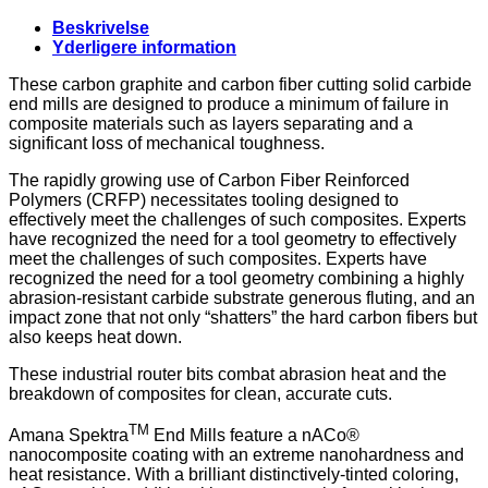
mm
for
Beskrivelse
Carbon,
Yderligere information
with
Longlife
These carbon graphite and carbon fiber cutting solid carbide
Coating,
end mills are designed to produce a minimum of failure in
Down-
composite materials such as layers separating and a
Cut
significant loss of mechanical toughness.
antal
The rapidly growing use of Carbon Fiber Reinforced
Polymers (CRFP) necessitates tooling designed to
effectively meet the challenges of such composites. Experts
have recognized the need for a tool geometry to effectively
meet the challenges of such composites. Experts have
recognized the need for a tool geometry combining a highly
abrasion-resistant carbide substrate generous fluting, and an
impact zone that not only “shatters” the hard carbon fibers but
also keeps heat down.
These industrial router bits combat abrasion heat and the
breakdown of composites for clean, accurate cuts.
TM
Amana Spektra
End Mills feature a nACo®
nanocomposite coating with an extreme nanohardness and
heat resistance. With a brilliant distinctively-tinted coloring,