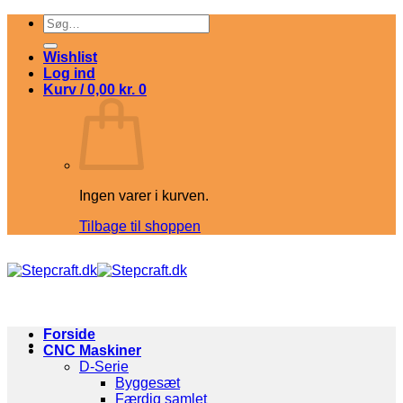
Fortsæt
Søg
til
efter:
indhold
Wishlist
Log ind
Kurv /
0,00
kr.
0
Ingen varer i kurven.
Tilbage til shoppen
Forside
CNC Maskiner
D-Serie
Byggesæt
Færdig samlet