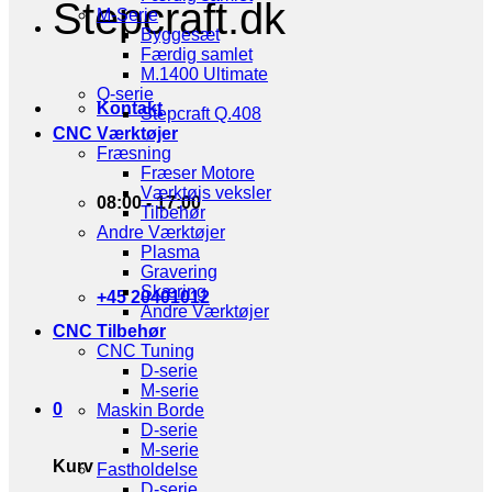
Stepcraft.dk
M-Serie
Byggesæt
Færdig samlet
M.1400 Ultimate
Q-serie
Kontakt
Stepcraft Q.408
CNC Værktøjer
Fræsning
Fræser Motore
Værktøjs veksler
08:00 - 17:00
Tilbehør
Andre Værktøjer
Plasma
Gravering
Skæring
+45 20401012
Andre Værktøjer
CNC Tilbehør
CNC Tuning
D-serie
M-serie
0
Maskin Borde
D-serie
M-serie
Kurv
Fastholdelse
D-serie