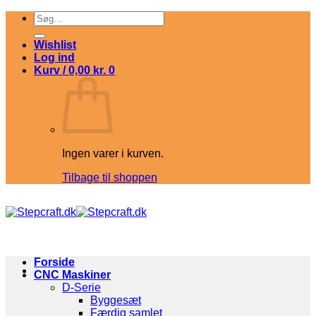
Fortsæt
Søg
til
efter:
indhold
Wishlist
Log ind
Kurv /
0,00
kr.
0
Ingen varer i kurven.
Tilbage til shoppen
Forside
CNC Maskiner
D-Serie
Byggesæt
Færdig samlet