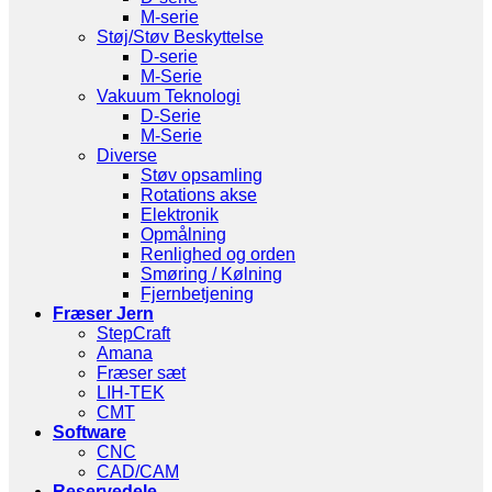
M-serie
Støj/Støv Beskyttelse
D-serie
M-Serie
Vakuum Teknologi
D-Serie
M-Serie
Diverse
Støv opsamling
Rotations akse
Elektronik
Opmålning
Renlighed og orden
Smøring / Kølning
Fjernbetjening
Fræser Jern
StepCraft
Amana
Fræser sæt
LIH-TEK
CMT
Software
CNC
CAD/CAM
Reservedele