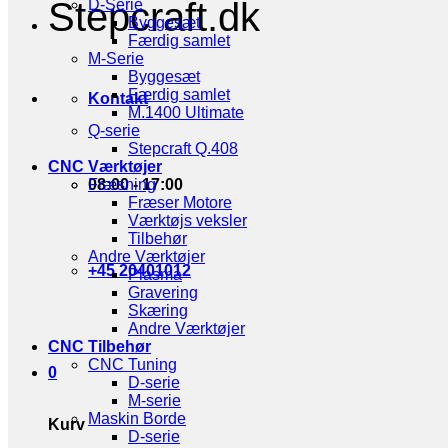
Stepcraft.dk
D-Serie
Byggesæt
Færdig samlet
M-Serie
Byggesæt
Færdig samlet
Kontakt
M.1400 Ultimate
Q-serie
Stepcraft Q.408
CNC Værktøjer
08:00 - 17:00
Fræsning
Fræser Motore
Værktøjs veksler
Tilbehør
Andre Værktøjer
+45 20401012
Plasma
Gravering
Skæring
Andre Værktøjer
CNC Tilbehør
CNC Tuning
0
D-serie
M-serie
Maskin Borde
Kurv
D-serie