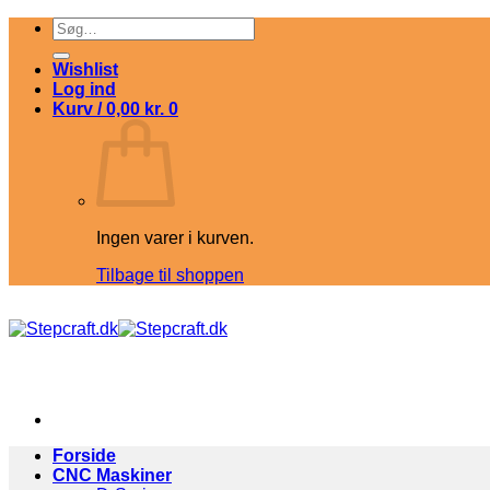
Fortsæt
Søg
til
efter:
indhold
Wishlist
Log ind
Kurv /
0,00
kr.
0
Ingen varer i kurven.
Tilbage til shoppen
Forside
CNC Maskiner