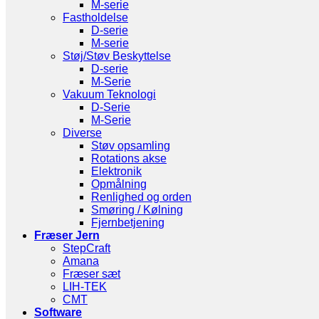
M-serie
Fastholdelse
D-serie
M-serie
Støj/Støv Beskyttelse
D-serie
M-Serie
Vakuum Teknologi
D-Serie
M-Serie
Diverse
Støv opsamling
Rotations akse
Elektronik
Opmålning
Renlighed og orden
Smøring / Kølning
Fjernbetjening
Fræser Jern
StepCraft
Amana
Fræser sæt
LIH-TEK
CMT
Software