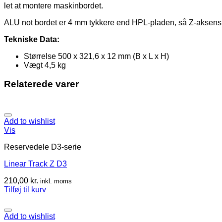
let at montere maskinbordet.
ALU not bordet er 4 mm tykkere end HPL-pladen, så Z-aksens
Tekniske Data:
Størrelse 500 x 321,6 x 12 mm (B x L x H)
Vægt 4,5 kg
Relaterede varer
Add to wishlist
Vis
Reservedele D3-serie
Linear Track Z D3
210,00
kr.
inkl. moms
Tilføj til kurv
Add to wishlist