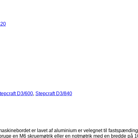
420
tepcraft D3/600
,
Stepcraft D3/840
kinebordet er lavet af aluminium er velegnet til fastspænding af 
 bruge en M6 skruemøtrik eller en notmøtrik med en bredde på 10 