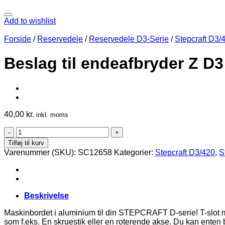
Add to wishlist
Forside
/
Reservedele
/
Reservedele D3-Serie
/
Stepcraft D3/
Beslag til endeafbryder Z D3
40,00
kr.
inkl. moms
Beslag
til
Tilføj til kurv
endeafbryder
Varenummer (SKU):
SC12658
Kategorier:
Stepcraft D3/420
,
S
Z
D3
antal
Beskrivelse
Maskinbordet i aluminium til din STEPCRAFT D-serie! T-slot mas
som f.eks. En skruestik eller en roterende akse. Du kan enten