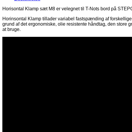
Horisontal Klamp sæt M8 er velegnet til T-Nots bord på ST
Horinsontal Klamp tillader variabel fastspænding af forskelli
grund af det ergonomiske, olie resistente håndtag, den store g
at bruge.