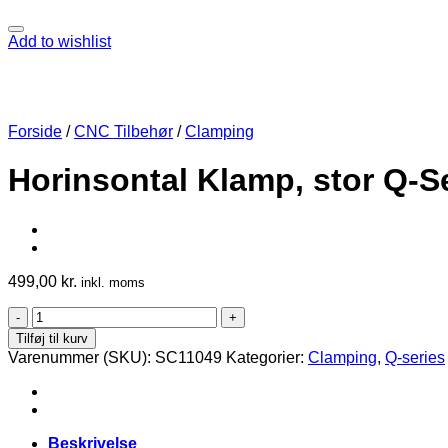
Add to wishlist
Forside
/
CNC Tilbehør
/
Clamping
Horinsontal Klamp, stor Q-S
499,00
kr.
inkl. moms
Horinsontal
Klamp,
Tilføj til kurv
stor
Varenummer (SKU):
SC11049
Kategorier:
Clamping
,
Q-series
Q-
Serie
antal
Beskrivelse