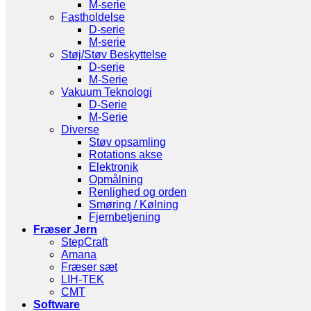
M-serie
Fastholdelse
D-serie
M-serie
Støj/Støv Beskyttelse
D-serie
M-Serie
Vakuum Teknologi
D-Serie
M-Serie
Diverse
Støv opsamling
Rotations akse
Elektronik
Opmålning
Renlighed og orden
Smøring / Kølning
Fjernbetjening
Fræser Jern
StepCraft
Amana
Fræser sæt
LIH-TEK
CMT
Software