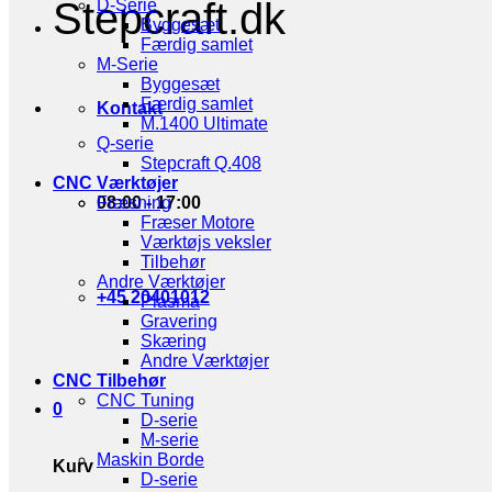
Stepcraft.dk
D-Serie
Byggesæt
Færdig samlet
M-Serie
Byggesæt
Færdig samlet
Kontakt
M.1400 Ultimate
Q-serie
Stepcraft Q.408
CNC Værktøjer
08:00 - 17:00
Fræsning
Fræser Motore
Værktøjs veksler
Tilbehør
Andre Værktøjer
+45 20401012
Plasma
Gravering
Skæring
Andre Værktøjer
CNC Tilbehør
CNC Tuning
0
D-serie
M-serie
Maskin Borde
Kurv
D-serie