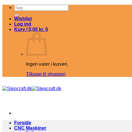
Fortsæt
Søg
til
efter:
indhold
Wishlist
Log ind
Kurv /
0,00
kr.
0
Ingen varer i kurven.
Tilbage til shoppen
Forside
CNC Maskiner