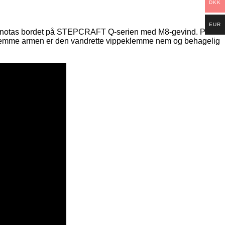
DKK
EUR
 til T-notas bordet på STEPCRAFT Q-serien med M8-gevind. På
af ​​klemme armen er den vandrette vippeklemme nem og behagelig