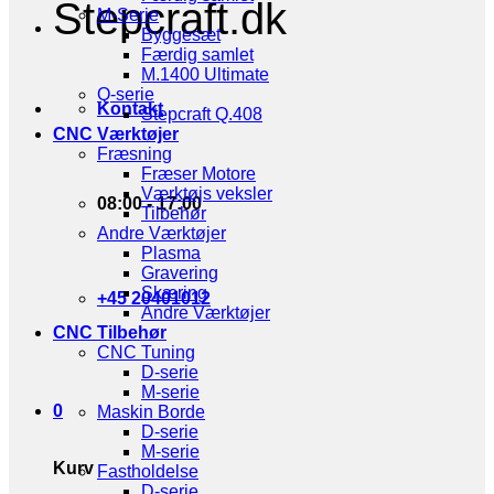
Stepcraft.dk
M-Serie
Byggesæt
Færdig samlet
M.1400 Ultimate
Q-serie
Kontakt
Stepcraft Q.408
CNC Værktøjer
Fræsning
Fræser Motore
Værktøjs veksler
08:00 - 17:00
Tilbehør
Andre Værktøjer
Plasma
Gravering
Skæring
+45 20401012
Andre Værktøjer
CNC Tilbehør
CNC Tuning
D-serie
M-serie
0
Maskin Borde
D-serie
M-serie
Kurv
Fastholdelse
D-serie