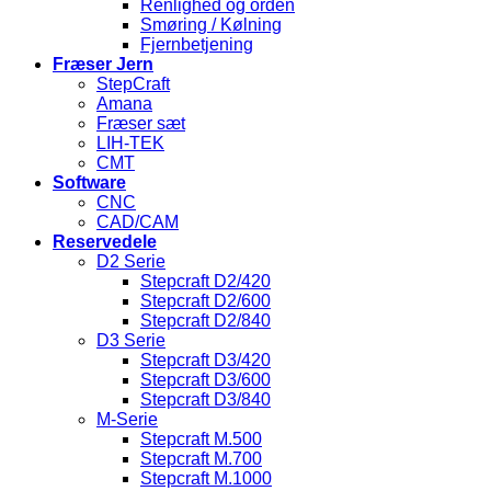
Renlighed og orden
Smøring / Kølning
Fjernbetjening
Fræser Jern
StepCraft
Amana
Fræser sæt
LIH-TEK
CMT
Software
CNC
CAD/CAM
Reservedele
D2 Serie
Stepcraft D2/420
Stepcraft D2/600
Stepcraft D2/840
D3 Serie
Stepcraft D3/420
Stepcraft D3/600
Stepcraft D3/840
M-Serie
Stepcraft M.500
Stepcraft M.700
Stepcraft M.1000