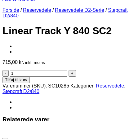
Forside
/
Reservedele
/
Reservedele D2-Serie
/
Stepcraft
D2/840
Linear Track Y 840 SC2
715,00
kr.
inkl. moms
Linear
Track
Tilføj til kurv
Y
Varenummer (SKU):
SC10285
Kategorier:
Reservedele
,
840
Stepcraft D2/840
SC2
antal
Relaterede varer