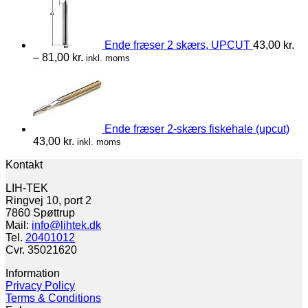
Ende fræser 2 skærs, UPCUT
43,00
kr.
–
81,00
kr.
inkl. moms
Ende fræser 2-skærs fiskehale (upcut)
43,00
kr.
inkl. moms
Kontakt
LIH-TEK
Ringvej 10, port 2
7860 Spøttrup
Mail:
info@lihtek.dk
Tel.
20401012
Cvr. 35021620
Information
Privacy Policy
Terms & Conditions