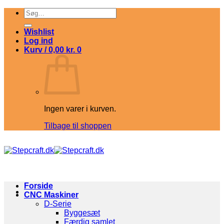
Fortsæt
Søg
til
efter:
indhold
Wishlist
Log ind
Kurv /
0,00
kr.
0
Ingen varer i kurven.
Tilbage til shoppen
Forside
CNC Maskiner
D-Serie
Byggesæt
Færdig samlet