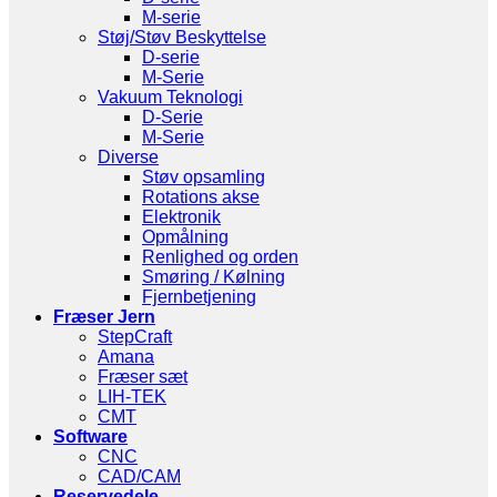
M-serie
Støj/Støv Beskyttelse
D-serie
M-Serie
Vakuum Teknologi
D-Serie
M-Serie
Diverse
Støv opsamling
Rotations akse
Elektronik
Opmålning
Renlighed og orden
Smøring / Kølning
Fjernbetjening
Fræser Jern
StepCraft
Amana
Fræser sæt
LIH-TEK
CMT
Software
CNC
CAD/CAM
Reservedele