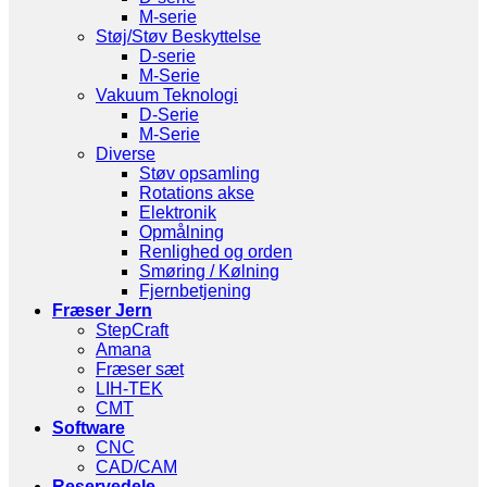
M-serie
Støj/Støv Beskyttelse
D-serie
M-Serie
Vakuum Teknologi
D-Serie
M-Serie
Diverse
Støv opsamling
Rotations akse
Elektronik
Opmålning
Renlighed og orden
Smøring / Kølning
Fjernbetjening
Fræser Jern
StepCraft
Amana
Fræser sæt
LIH-TEK
CMT
Software
CNC
CAD/CAM
Reservedele