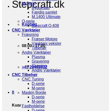
Stepcraft.dk
M-Serie
Byggesæt
Færdig samlet
M.1400 Ultimate
Q-serie
Kontakt
Stepcraft Q.408
CNC Værktøjer
Fræsning
Fræser Motore
Værktøjs veksler
08:00 - 17:00
Tilbehør
Andre Værktøjer
Plasma
Gravering
Skæring
+45 20401012
Andre Værktøjer
CNC Tilbehør
CNC Tuning
D-serie
M-serie
0
Maskin Borde
D-serie
M-serie
Kurv
Fastholdelse
D-serie