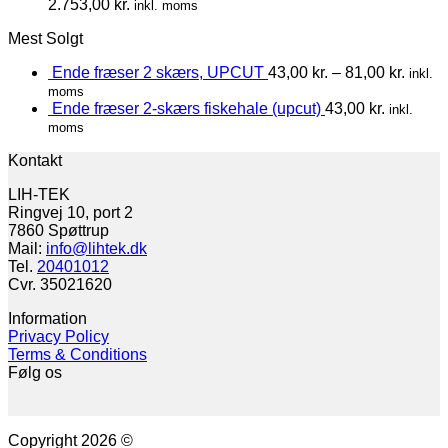
2.753,00
kr.
inkl. moms
Mest Solgt
Ende fræser 2 skærs, UPCUT
43,00
kr.
–
81,00
kr.
inkl.
moms
Ende fræser 2-skærs fiskehale (upcut)
43,00
kr.
inkl.
moms
Kontakt
LIH-TEK
Ringvej 10, port 2
7860 Spøttrup
Mail:
info@lihtek.dk
Tel.
20401012
Cvr. 35021620
Information
Privacy Policy
Terms & Conditions
Følg os
Copyright 2026 ©