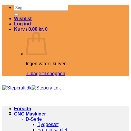
Fortsæt
Søg
til
efter:
indhold
Wishlist
Log ind
Kurv /
0,00
kr.
0
Ingen varer i kurven.
Tilbage til shoppen
Forside
CNC Maskiner
D-Serie
Byggesæt
Færdig samlet