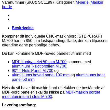
Panel
Varenummer (SKU):
SC11997
Kategorier:
M-serie
,
Maskin
84
borde
mm
M.700
antal
Beskrivelse
Kompiner dit individuelle CNC-maskinbord! STEPCRAFT
M.700 har en 850 mm fastspændings flade, der kan tilpasses
efter dine egne personlige behov.
Du kan kombinere MDF-hoved panelet 84 mm med
MDF frontpanelet 50 mm M.700
sammen med
aluminium T-slot profilen M.700
,
90° T-Nots Panel M.700
og
aluminiums hoved panel 100 mm
og
aluminiums front
panel 50 mm
.
Hvis du vil have dit maskin bord udelukkende bestående af
MDF-bord paneler, skal du klikke på
MDF-maskin bordet
med aluminium-t-slots M.700
.
Leveringsomfang: