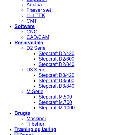
Amana
Fræser sæt
LIH-TEK
CMT
Software
CNC
CAD/CAM
Reservedele
D2 Serie
Stepcraft D2/420
Stepcraft D2/600
Stepcraft D2/840
D3 Serie
Stepcraft D3/420
Stepcraft D3/600
Stepcraft D3/840
M-Serie
Stepcraft M.500
Stepcraft M.700
Stepcraft M.1000
Brugte
Maskiner
Tilbehør
Træning og læring