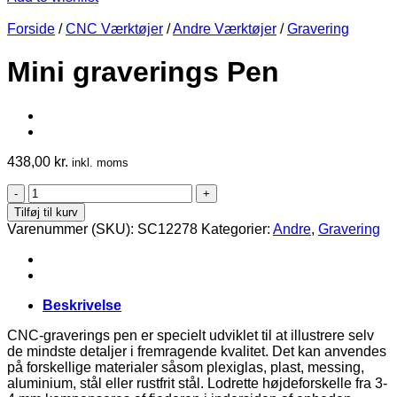
Forside
/
CNC Værktøjer
/
Andre Værktøjer
/
Gravering
Mini graverings Pen
438,00
kr.
inkl. moms
Mini
graverings
Tilføj til kurv
Pen
Varenummer (SKU):
SC12278
Kategorier:
Andre
,
Gravering
antal
Beskrivelse
CNC-graverings pen er specielt udviklet til at illustrere selv
de mindste detaljer i fremragende kvalitet. Det kan anvendes
på forskellige materialer såsom plexiglas, plast, messing,
aluminium, stål eller rustfrit stål. Lodrette højdeforskelle fra 3-