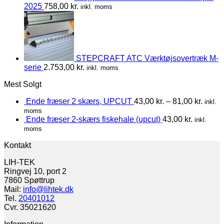
2025
758,00
kr.
inkl. moms
STEPCRAFT ATC Værktøjsovertræk M-
serie
2.753,00
kr.
inkl. moms
Mest Solgt
Ende fræser 2 skærs, UPCUT
43,00
kr.
–
81,00
kr.
inkl.
moms
Ende fræser 2-skærs fiskehale (upcut)
43,00
kr.
inkl.
moms
Kontakt
LIH-TEK
Ringvej 10, port 2
7860 Spøttrup
Mail:
info@lihtek.dk
Tel.
20401012
Cvr. 35021620