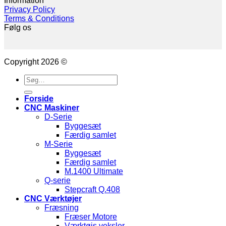
Information
Privacy Policy
Terms & Conditions
Følg os
Copyright 2026 ©
Søg
efter:
Forside
CNC Maskiner
D-Serie
Byggesæt
Færdig samlet
M-Serie
Byggesæt
Færdig samlet
M.1400 Ultimate
Q-serie
Stepcraft Q.408
CNC Værktøjer
Fræsning
Fræser Motore
Værktøjs veksler