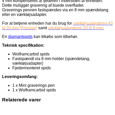
4 mm kompenseres af fjederen i indersiden af ​​enheden.
Dette muliggør gravering af buede overflader.
Graverings pennen fastspændes via en 8 mm spændetang
eller en værktøjsadapter.
For at betjene enheden har du brug for
værktøjsadapteren 43
til 20 mm (Proxxon)
samt
værktøjsadapteren 20 til 8 mm.
En
diamantspids
kan tilkøbs som tilbehør.
Teknisk specifikation:
Wolframcarbid spids
Fastspændt via 8 mm holder (spændetang,
værktøjsadapter)
Fjedermonteret spids
Leveringsomfang:
1 x Mini graverings pen
1 x Wolframcarbid spids
Relaterede varer