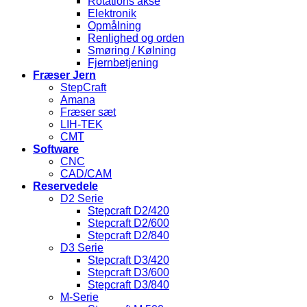
Rotations akse
Elektronik
Opmålning
Renlighed og orden
Smøring / Kølning
Fjernbetjening
Fræser Jern
StepCraft
Amana
Fræser sæt
LIH-TEK
CMT
Software
CNC
CAD/CAM
Reservedele
D2 Serie
Stepcraft D2/420
Stepcraft D2/600
Stepcraft D2/840
D3 Serie
Stepcraft D3/420
Stepcraft D3/600
Stepcraft D3/840
M-Serie