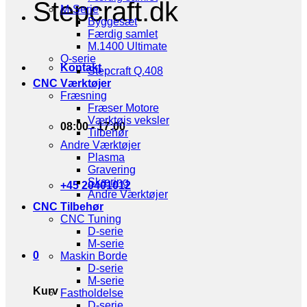
Stepcraft.dk
M-Serie
Byggesæt
Færdig samlet
M.1400 Ultimate
Q-serie
Kontakt
Stepcraft Q.408
CNC Værktøjer
Fræsning
Fræser Motore
Værktøjs veksler
08:00 - 17:00
Tilbehør
Andre Værktøjer
Plasma
Gravering
Skæring
+45 20401012
Andre Værktøjer
CNC Tilbehør
CNC Tuning
D-serie
M-serie
0
Maskin Borde
D-serie
M-serie
Kurv
Fastholdelse
D-serie