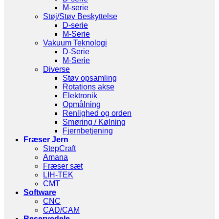
M-serie
Støj/Støv Beskyttelse
D-serie
M-Serie
Vakuum Teknologi
D-Serie
M-Serie
Diverse
Støv opsamling
Rotations akse
Elektronik
Opmålning
Renlighed og orden
Smøring / Kølning
Fjernbetjening
Fræser Jern
StepCraft
Amana
Fræser sæt
LIH-TEK
CMT
Software
CNC
CAD/CAM
Reservedele