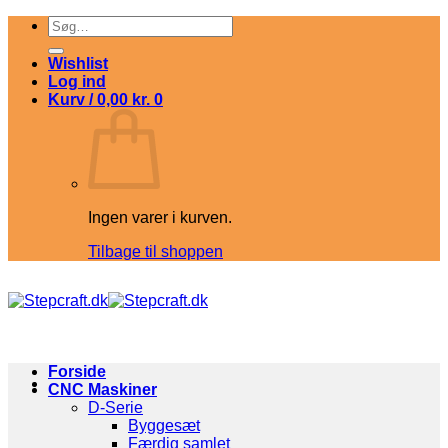
Fortsæt
Søg
til
efter:
indhold
Wishlist
Log ind
Kurv /
0,00
kr.
0
Ingen varer i kurven.
Tilbage til shoppen
Forside
CNC Maskiner
D-Serie
Byggesæt
Færdig samlet