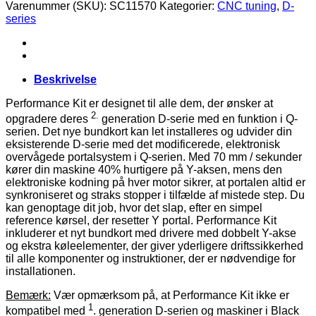
420
Varenummer (SKU):
SC11570
Kategorier:
CNC tuning
,
D-
antal
series
Beskrivelse
Performance Kit er designet til alle dem, der ønsker at
2.
opgradere deres
generation D-serie med en funktion i Q-
serien. Det nye bundkort kan let installeres og udvider din
eksisterende D-serie med det modificerede, elektronisk
overvågede portalsystem i Q-serien. Med 70 mm / sekunder
kører din maskine 40% hurtigere på Y-aksen, mens den
elektroniske kodning på hver motor sikrer, at portalen altid er
synkroniseret og straks stopper i tilfælde af mistede step. Du
kan genoptage dit job, hvor det slap, efter en simpel
reference kørsel, der resetter Y portal. Performance Kit
inkluderer et nyt bundkort med drivere med dobbelt Y-akse
og ekstra køleelementer, der giver yderligere driftssikkerhed
til alle komponenter og instruktioner, der er nødvendige for
installationen.
Bemærk:
Vær opmærksom på, at Performance Kit ikke er
1
kompatibel med
. generation D-serien og maskiner i Black