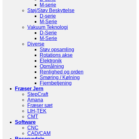
M-serie
Støj/Støv Beskyttelse
D-serie
M-Serie
Vakuum Teknologi
D-Serie
M-Serie
Diverse
Støv opsamling
Rotations akse
Elektronik
Opmålning
Renlighed og orden
Smøring / Kølning
Fjernbetjening
Fræser Jern
StepCraft
Amana
Fræser sæt
LIH-TEK
CMT
Software
CNC
CAD/CAM
Reservedele