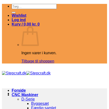
Fortsæt
Søg
til
efter:
indhold
Wishlist
Log ind
Kurv /
0,00
kr.
0
Ingen varer i kurven.
Tilbage til shoppen
Forside
CNC Maskiner
D-Serie
Byggesæt
Færdig samlet