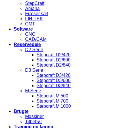
StepCraft
Amana
Fræser sæt
LIH-TEK
CMT
Software
CNC
CAD/CAM
Reservedele
D2 Serie
Stepcraft D2/420
Stepcraft D2/600
Stepcraft D2/840
D3 Serie
Stepcraft D3/420
Stepcraft D3/600
Stepcraft D3/840
M-Serie
Stepcraft M.500
Stepcraft M.700
Stepcraft M.1000
Brugte
Maskiner
Tilbehør
Træning og læring