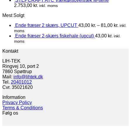
STEPCRAFT ATC Værktøjsovertræk M-serie
2.753,00
kr.
inkl. moms
Mest Solgt
Ende fræser 2 skærs, UPCUT
43,00
kr.
–
81,00
kr.
inkl.
moms
Ende fræser 2-skærs fiskehale (upcut)
43,00
kr.
inkl.
moms
Kontakt
LIH-TEK
Ringvej 10, port 2
7860 Spøttrup
Mail:
info@lihtek.dk
Tel.
20401012
Cvr. 35021620
Information
Privacy Policy
Terms & Conditions
Følg os