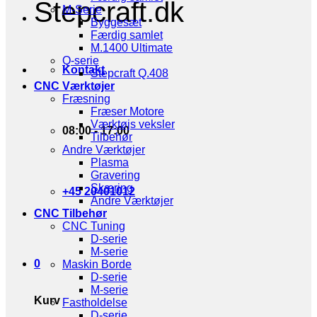
Stepcraft.dk
M-Serie
Byggesæt
Færdig samlet
M.1400 Ultimate
Q-serie
Kontakt
Stepcraft Q.408
CNC Værktøjer
Fræsning
Fræser Motore
Værktøjs veksler
08:00 - 17:00
Tilbehør
Andre Værktøjer
Plasma
Gravering
Skæring
+45 20401012
Andre Værktøjer
CNC Tilbehør
CNC Tuning
D-serie
M-serie
0
Maskin Borde
D-serie
M-serie
Kurv
Fastholdelse
D-serie