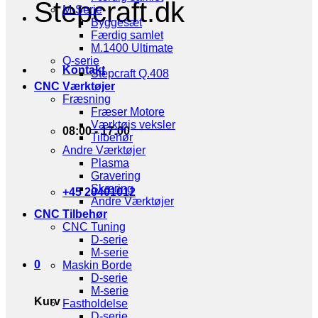
Stepcraft.dk
M-Serie
Byggesæt
Færdig samlet
M.1400 Ultimate
Q-serie
Kontakt
Stepcraft Q.408
CNC Værktøjer
Fræsning
Fræser Motore
Værktøjs veksler
08:00 - 17:00
Tilbehør
Andre Værktøjer
Plasma
Gravering
Skæring
+45 20401012
Andre Værktøjer
CNC Tilbehør
CNC Tuning
D-serie
M-serie
0
Maskin Borde
D-serie
M-serie
Kurv
Fastholdelse
D-serie