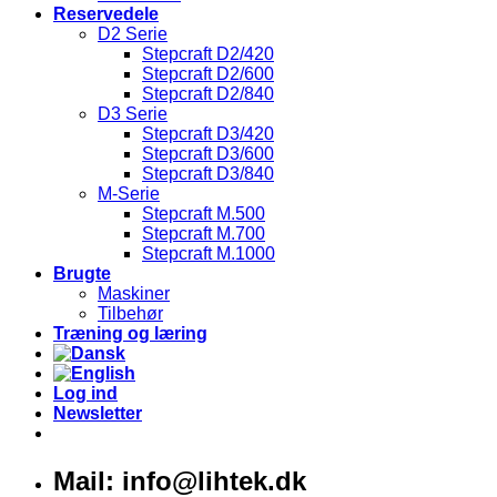
Reservedele
D2 Serie
Stepcraft D2/420
Stepcraft D2/600
Stepcraft D2/840
D3 Serie
Stepcraft D3/420
Stepcraft D3/600
Stepcraft D3/840
M-Serie
Stepcraft M.500
Stepcraft M.700
Stepcraft M.1000
Brugte
Maskiner
Tilbehør
Træning og læring
Log ind
Newsletter
Mail: info@lihtek.dk