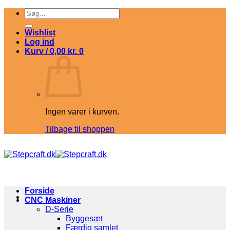
Fortsæt
Søg
til
efter:
indhold
Wishlist
Log ind
Kurv /
0,00
kr.
0
Ingen varer i kurven.
Tilbage til shoppen
Forside
CNC Maskiner
D-Serie
Byggesæt
Færdig samlet