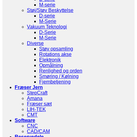
M-serie
Støj/Støv Beskyttelse
D-serie
M-Serie
Vakuum Teknologi
D-Serie
M-Serie
Diverse
Støv opsamling
Rotations akse
Elektronik
Opmålning
Renlighed og orden
Smøring / Kølning
Fjernbetjening
Fræser Jern
StepCraft
Amana
Fræser sæt
LIH-TEK
CMT
Software
CNC
CAD/CAM
Reservedele