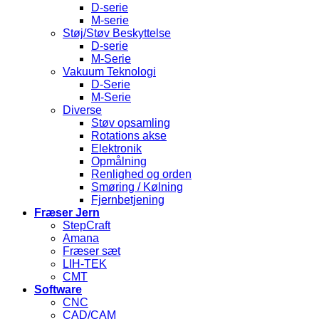
D-serie
M-serie
Støj/Støv Beskyttelse
D-serie
M-Serie
Vakuum Teknologi
D-Serie
M-Serie
Diverse
Støv opsamling
Rotations akse
Elektronik
Opmålning
Renlighed og orden
Smøring / Kølning
Fjernbetjening
Fræser Jern
StepCraft
Amana
Fræser sæt
LIH-TEK
CMT
Software
CNC
CAD/CAM