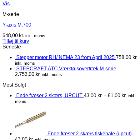
Vis
M-serie
Y-axis M.700
648,00
kr.
inkl. moms
Tilføj til kurv
Seneste
Stepper motor RH/ NEMA 23 from April 2025
758,00
kr.
inkl. moms
STEPCRAFT ATC Værktøjsovertræk M-serie
2.753,00
kr.
inkl. moms
Mest Solgt
Ende fræser 2 skærs, UPCUT
43,00
kr.
–
81,00
kr.
inkl.
moms
Ende fræser 2-skærs fiskehale (upcut)
43,00
kr.
inkl. moms