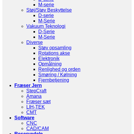
M-serie
Støj/Støv Beskyttelse
D-serie
M-Serie
Vakuum Teknologi
D-Serie
M-Serie
Diverse
Støv opsamling
Rotations akse
Elektronik
Opmålning
Renlighed og orden
Smøring / Kølning
Fjernbetjening
Fræser Jern
StepCraft
Amana
Fræser sæt
LIH-TEK
CMT
Software
CNC
CAD/CAM
Reservedele