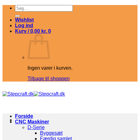
Fortsæt
Søg
til
efter:
indhold
Wishlist
Log ind
Kurv /
0,00
kr.
0
Ingen varer i kurven.
Tilbage til shoppen
Forside
CNC Maskiner
D-Serie
Byggesæt
Færdig samlet