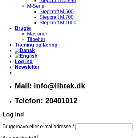
Stepcraft D3/840
M-Serie
Stepcraft M.500
Stepcraft M.700
Stepcraft M.1000
Brugte
Maskiner
Tilbehør
Træning og læring
Log ind
Newsletter
Mail: info@lihtek.dk
Telefon: 20401012
Log ind
Brugernavn eller e-mailadresse
*
Adgangskode
*