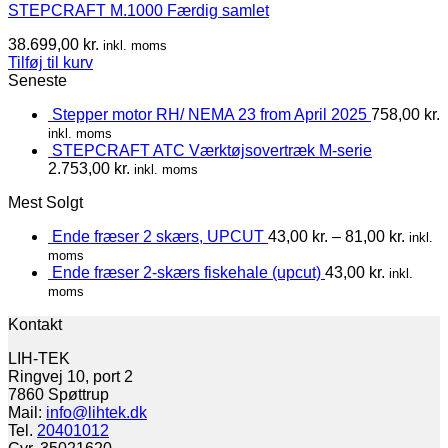
STEPCRAFT M.1000 Færdig samlet
38.699,00
kr.
inkl. moms
Tilføj til kurv
Seneste
Stepper motor RH/ NEMA 23 from April 2025
758,00
kr.
inkl. moms
STEPCRAFT ATC Værktøjsovertræk M-serie
2.753,00
kr.
inkl. moms
Mest Solgt
Ende fræser 2 skærs, UPCUT
43,00
kr.
–
81,00
kr.
inkl.
moms
Ende fræser 2-skærs fiskehale (upcut)
43,00
kr.
inkl.
moms
Kontakt
LIH-TEK
Ringvej 10, port 2
7860 Spøttrup
Mail:
info@lihtek.dk
Tel.
20401012