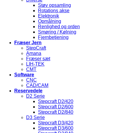
Støv opsamling
Rotations akse
Elektronik
Opmålning
Renlighed og orden
Smøring / Kølning
Fjernbetjening
Fræser Jern
StepCraft
Amana
Fræser sæt
LIH-TEK
CMT
Software
CNC
CAD/CAM
Reservedele
D2 Serie
Stepcraft D2/420
Stepcraft D2/600
Stepcraft D2/840
D3 Serie
Stepcraft D3/420
Stepcraft D3/600