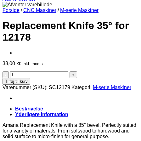
Forside
/
CNC Maskiner
/
M-serie Maskiner
Replacement Knife 35° for
12178
38,00
kr.
inkl. moms
Replacement
Knife
Tilføj til kurv
35°
Varenummer (SKU):
SC12179
Kategori:
M-serie Maskiner
for
12178
antal
Beskrivelse
Yderligere information
Amana Replacement Knife with a 35° bevel. Perfectly suited
for a variety of materials: From softwood to hardwood and
solid surface to micro-finish for general purpose.