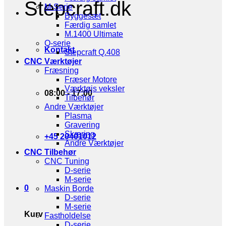
Stepcraft.dk
M-Serie
Byggesæt
Færdig samlet
M.1400 Ultimate
Q-serie
Kontakt
Stepcraft Q.408
CNC Værktøjer
Fræsning
Fræser Motore
Værktøjs veksler
08:00 - 17:00
Tilbehør
Andre Værktøjer
Plasma
Gravering
Skæring
+45 20401012
Andre Værktøjer
CNC Tilbehør
CNC Tuning
D-serie
M-serie
0
Maskin Borde
D-serie
M-serie
Kurv
Fastholdelse
D-serie