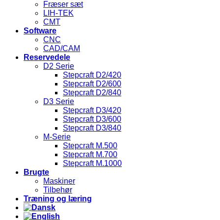
Fræser sæt
LIH-TEK
CMT
Software
CNC
CAD/CAM
Reservedele
D2 Serie
Stepcraft D2/420
Stepcraft D2/600
Stepcraft D2/840
D3 Serie
Stepcraft D3/420
Stepcraft D3/600
Stepcraft D3/840
M-Serie
Stepcraft M.500
Stepcraft M.700
Stepcraft M.1000
Brugte
Maskiner
Tilbehør
Træning og læring