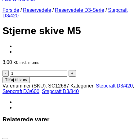
Forside
/
Reservedele
/
Reservedele D3-Serie
/
Stepcraft
D3/420
Stjerne skive M5
3,00
kr.
inkl. moms
Stjerne
skive
Tilføj til kurv
M5
Varenummer (SKU):
SC12687
Kategorier:
Stepcraft D3/420
,
antal
Stepcraft D3/600
,
Stepcraft D3/840
Relaterede varer