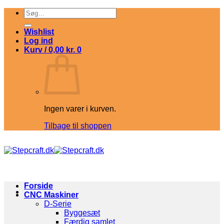
Fortsæt
Søg
til
efter:
indhold
Wishlist
Log ind
Kurv /
0,00
kr.
0
Ingen varer i kurven.
Tilbage til shoppen
Forside
CNC Maskiner
D-Serie
Byggesæt
Færdig samlet