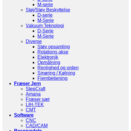
M-serie
Støj/Støv Beskyttelse
D-serie
M-Serie
Vakuum Teknologi
D-Serie
M-Serie
Diverse
Støv opsamling
Rotations akse
Elektronik
Opmålning
Renlighed og orden
Smøring / Kølning
Fjernbetjening
Fræser Jern
StepCraft
Amana
Fræser sæt
LIH-TEK
CMT
Software
CNC
CAD/CAM
Reservedele