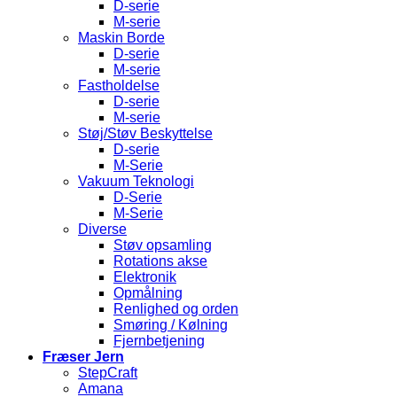
D-serie
M-serie
Maskin Borde
D-serie
M-serie
Fastholdelse
D-serie
M-serie
Støj/Støv Beskyttelse
D-serie
M-Serie
Vakuum Teknologi
D-Serie
M-Serie
Diverse
Støv opsamling
Rotations akse
Elektronik
Opmålning
Renlighed og orden
Smøring / Kølning
Fjernbetjening
Fræser Jern
StepCraft
Amana