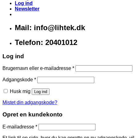
Log ind
Newsletter
Mail: info@lihtek.dk
Telefon: 20401012
Log ind
Brugernavn eller e-mailadresse
*
Adgangskode
*
Husk mig
Log ind
Mistet din adgangskode?
Opret en kundekonto
E-mailadresse
*
Et link til en side, hvor du kan oprette en ny adgangskode, vil