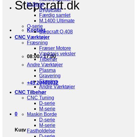
Stepcraft.dk
M-Serie
Byggesæt
Færdig samlet
M.1400 Ultimate
Q-serie
Kontakt
Stepcraft Q.408
CNC Værktøjer
Fræsning
Fræser Motore
Værktøjs veksler
08:00 - 17:00
Tilbehør
Andre Værktøjer
Plasma
Gravering
Skæring
+45 20401012
Andre Værktøjer
CNC Tilbehør
CNC Tuning
D-serie
M-serie
0
Maskin Borde
D-serie
M-serie
Kurv
Fastholdelse
D-serie