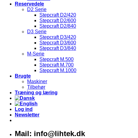
Reservedele
D2 Serie
Stepcraft D2/420
Stepcraft D2/600
Stepcraft D2/840
D3 Serie
Stepcraft D3/420
Stepcraft D3/600
Stepcraft D3/840
M-Serie
Stepcraft M.500
Stepcraft M.700
Stepcraft M.1000
Brugte
Maskiner
Tilbehør
Træning og læring
Log ind
Newsletter
Mail: info@lihtek.dk