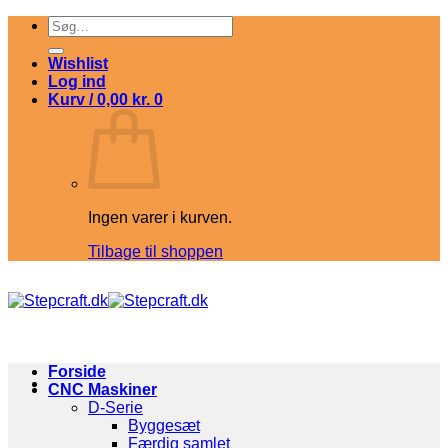
Fortsæt
Søg
til
efter:
indhold
Wishlist
Log ind
Kurv /
0,00
kr.
0
Ingen varer i kurven.
Tilbage til shoppen
Forside
CNC Maskiner
D-Serie
Byggesæt
Færdig samlet