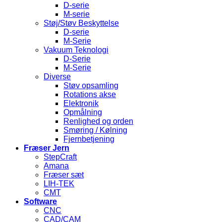
D-serie
M-serie
Støj/Støv Beskyttelse
D-serie
M-Serie
Vakuum Teknologi
D-Serie
M-Serie
Diverse
Støv opsamling
Rotations akse
Elektronik
Opmålning
Renlighed og orden
Smøring / Kølning
Fjernbetjening
Fræser Jern
StepCraft
Amana
Fræser sæt
LIH-TEK
CMT
Software
CNC
CAD/CAM