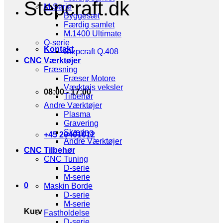
Stepcraft.dk
M-Serie
Byggesæt
Færdig samlet
M.1400 Ultimate
Q-serie
Kontakt
Stepcraft Q.408
CNC Værktøjer
Fræsning
Fræser Motore
Værktøjs veksler
08:00 - 17:00
Tilbehør
Andre Værktøjer
Plasma
Gravering
Skæring
+45 20401012
Andre Værktøjer
CNC Tilbehør
CNC Tuning
D-serie
M-serie
0
Maskin Borde
D-serie
M-serie
Kurv
Fastholdelse
D-serie