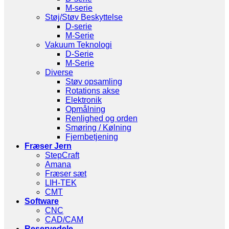
M-serie
Støj/Støv Beskyttelse
D-serie
M-Serie
Vakuum Teknologi
D-Serie
M-Serie
Diverse
Støv opsamling
Rotations akse
Elektronik
Opmålning
Renlighed og orden
Smøring / Kølning
Fjernbetjening
Fræser Jern
StepCraft
Amana
Fræser sæt
LIH-TEK
CMT
Software
CNC
CAD/CAM
Reservedele