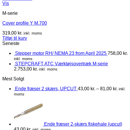
Vis
M-serie
Cover profile Y M.700
319,00
kr.
inkl. moms
Tilføj til kurv
Seneste
Stepper motor RH/ NEMA 23 from April 2025
758,00
kr.
inkl. moms
STEPCRAFT ATC Værktøjsovertræk M-serie
2.753,00
kr.
inkl. moms
Mest Solgt
Ende fræser 2 skærs, UPCUT
43,00
kr.
–
81,00
kr.
inkl.
moms
Ende fræser 2-skærs fiskehale (upcut)
43,00
kr.
inkl. moms