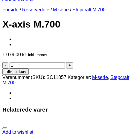
Forside
/
Reservedele
/
M-serie
/
Stepcraft M.700
X-axis M.700
1.079,00
kr.
inkl. moms
X-
axis
Tilføj til kurv
M.700
Varenummer (SKU):
SC11857
Kategorier:
M-serie
,
Stepcraft
antal
M.700
Relaterede varer
Add to wishlist