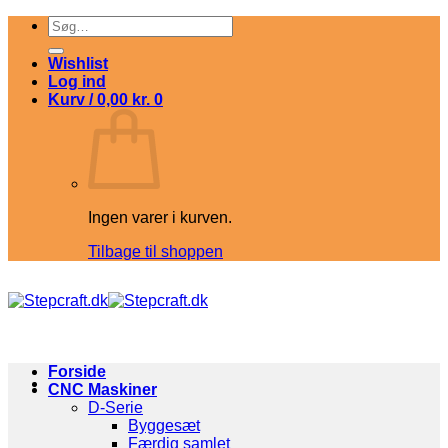
Fortsæt
Søg
til
efter:
indhold
Wishlist
Log ind
Kurv /
0,00
kr.
0
Ingen varer i kurven.
Tilbage til shoppen
Forside
CNC Maskiner
D-Serie
Byggesæt
Færdig samlet