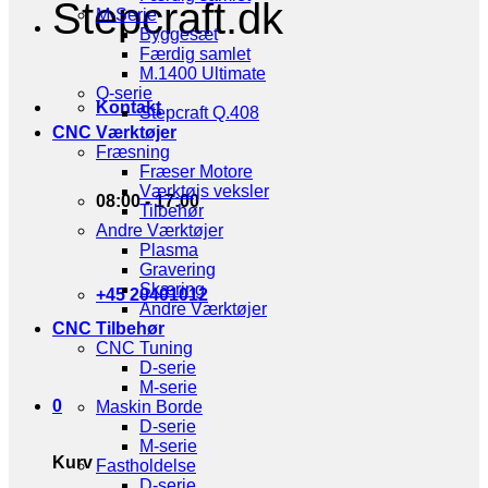
Stepcraft.dk
M-Serie
Byggesæt
Færdig samlet
M.1400 Ultimate
Q-serie
Kontakt
Stepcraft Q.408
CNC Værktøjer
Fræsning
Fræser Motore
Værktøjs veksler
08:00 - 17:00
Tilbehør
Andre Værktøjer
Plasma
Gravering
Skæring
+45 20401012
Andre Værktøjer
CNC Tilbehør
CNC Tuning
D-serie
M-serie
0
Maskin Borde
D-serie
M-serie
Kurv
Fastholdelse
D-serie