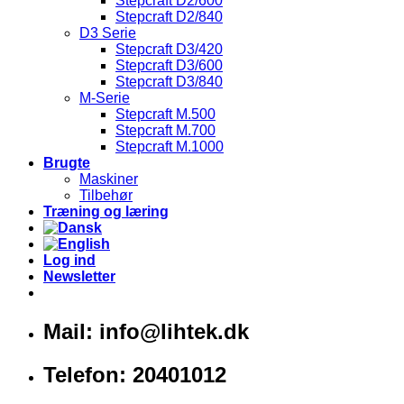
Stepcraft D2/600
Stepcraft D2/840
D3 Serie
Stepcraft D3/420
Stepcraft D3/600
Stepcraft D3/840
M-Serie
Stepcraft M.500
Stepcraft M.700
Stepcraft M.1000
Brugte
Maskiner
Tilbehør
Træning og læring
Log ind
Newsletter
Mail: info@lihtek.dk
Telefon: 20401012