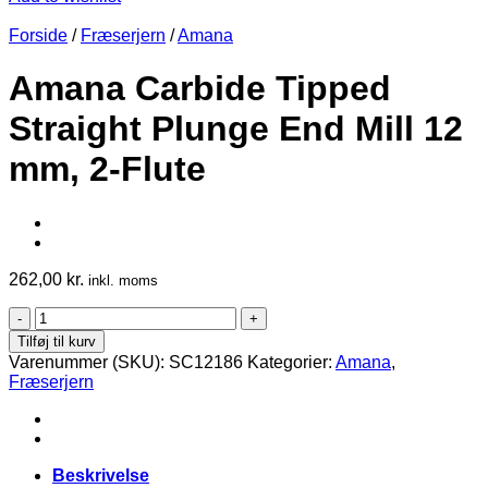
Forside
/
Fræserjern
/
Amana
Amana Carbide Tipped
Straight Plunge End Mill 12
mm, 2-Flute
262,00
kr.
inkl. moms
Amana
Carbide
Tilføj til kurv
Tipped
Varenummer (SKU):
SC12186
Kategorier:
Amana
,
Straight
Fræserjern
Plunge
End
Mill
12
mm,
Beskrivelse