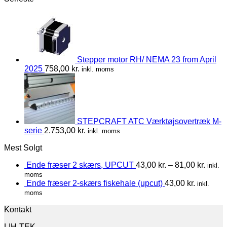
Stepper motor RH/ NEMA 23 from April
2025
758,00
kr.
inkl. moms
STEPCRAFT ATC Værktøjsovertræk M-
serie
2.753,00
kr.
inkl. moms
Mest Solgt
Ende fræser 2 skærs, UPCUT
43,00
kr.
–
81,00
kr.
inkl.
moms
Ende fræser 2-skærs fiskehale (upcut)
43,00
kr.
inkl.
moms
Kontakt
LIH-TEK