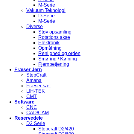
M-Serie
Vakuum Teknologi
D-Serie
M-Serie
Diverse
Støv opsamling
Rotations akse
Elektronik
Opmålning
Renlighed og orden
Smøring / Kølning
Fjernbetjening
Fræser Jern
StepCraft
Amana
Fræser sæt
LIH-TEK
CMT
Software
CNC
CAD/CAM
Reservedele
D2 Serie
Stepcraft D2/420