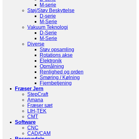
M-serie
Støj/Støv Beskyttelse
D-serie
M-Serie
Vakuum Teknologi
D-Serie
M-Serie
Diverse
Støv opsamling
Rotations akse
Elektronik
Opmålning
Renlighed og orden
Smøring / Kølning
Fjernbetjening
Fræser Jern
StepCraft
Amana
Fræser sæt
LIH-TEK
CMT
Software
CNC
CAD/CAM
Reservedele