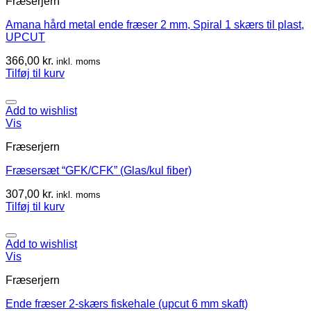
Fræserjern
Amana hård metal ende fræser 2 mm, Spiral 1 skærs til plast,
UPCUT
366,00
kr.
inkl. moms
Tilføj til kurv
Add to wishlist
Vis
Fræserjern
Fræsersæt “GFK/CFK” (Glas/kul fiber)
307,00
kr.
inkl. moms
Tilføj til kurv
Add to wishlist
Vis
Fræserjern
Ende fræser 2-skærs fiskehale (upcut 6 mm skaft)