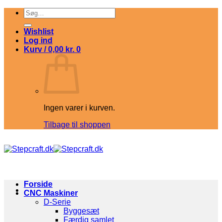
Fortsæt
Søg
til
efter:
indhold
Wishlist
Log ind
Kurv /
0,00
kr.
0
Ingen varer i kurven.
Tilbage til shoppen
Forside
CNC Maskiner
D-Serie
Byggesæt
Færdig samlet