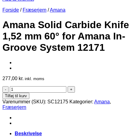
Forside
/
Fræserjern
/
Amana
Amana Solid Carbide Knife
1,52 mm 60° for Amana In-
Groove System 12171
277,00
kr.
inkl. moms
Amana
Solid
Tilføj til kurv
Carbide
Varenummer (SKU):
SC12175
Kategorier:
Amana
,
Knife
Fræserjern
1,52
mm
60°
for
Amana
Beskrivelse