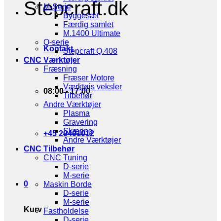
Stepcraft.dk
M-Serie
Byggesæt
Færdig samlet
M.1400 Ultimate
Q-serie
Kontakt
Stepcraft Q.408
CNC Værktøjer
Fræsning
Fræser Motore
Værktøjs veksler
08:00 - 17:00
Tilbehør
Andre Værktøjer
Plasma
Gravering
Skæring
+45 20401012
Andre Værktøjer
CNC Tilbehør
CNC Tuning
D-serie
M-serie
0
Maskin Borde
D-serie
M-serie
Kurv
Fastholdelse
D-serie