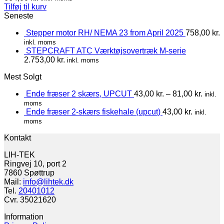
Tilføj til kurv
Seneste
Stepper motor RH/ NEMA 23 from April 2025
758,00
kr.
inkl. moms
STEPCRAFT ATC Værktøjsovertræk M-serie
2.753,00
kr.
inkl. moms
Mest Solgt
Ende fræser 2 skærs, UPCUT
43,00
kr.
–
81,00
kr.
inkl.
moms
Ende fræser 2-skærs fiskehale (upcut)
43,00
kr.
inkl.
moms
Kontakt
LIH-TEK
Ringvej 10, port 2
7860 Spøttrup
Mail:
info@lihtek.dk
Tel.
20401012
Cvr. 35021620
Information