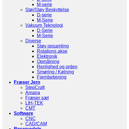
M-serie
Støj/Støv Beskyttelse
D-serie
M-Serie
Vakuum Teknologi
D-Serie
M-Serie
Diverse
Støv opsamling
Rotations akse
Elektronik
Opmålning
Renlighed og orden
Smøring / Kølning
Fjernbetjening
Fræser Jern
StepCraft
Amana
Fræser sæt
LIH-TEK
CMT
Software
CNC
CAD/CAM
Reservedele