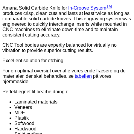
In-
Groove
TM
Amana Solid Carbide Knife for
In-Groove System
System
produces crisp, clean cuts and lasts at least twice as long as
12171
comparable solid carbide knives. This engraving system was
antal
engineered to quickly interchange inserts while mounted in
CNC machines to eliminate down-time and to maintain
consistent cutting accuracy.
CNC Tool bodies are expertly balanced for virtually no
vibration to provide superior cutting results.
Excellent solution for etching.
For en optimal oversigt over alle vores ende fræsere og de
materialer, der skal behandles, se
tabellen
på vores
hjemmeside.
Perfekt egnet til bearbejdning i:
Laminated materials
Veneers
MDF
Plastik
Softwood
Hardwood