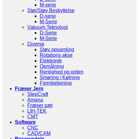
M-serie
Støj/Støv Beskyttelse
D-serie
M-Serie
Vakuum Teknologi
D-Serie
M-Serie
Diverse
Støv opsamling
Rotations akse
Elektronik
Opmålning
Renlighed og orden
Smøring / Kølning
Fjernbetjening
Fræser Jern
StepCraft
Amana
Fræser sæt
LIH-TEK
CMT
Software
CNC
CAD/CAM
Reservedele