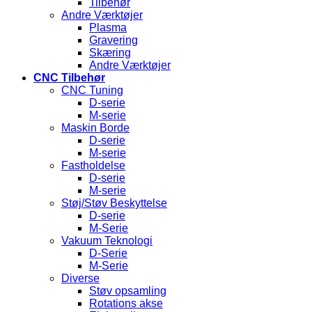
Tilbehør
Andre Værktøjer
Plasma
Gravering
Skæring
Andre Værktøjer
CNC Tilbehør
CNC Tuning
D-serie
M-serie
Maskin Borde
D-serie
M-serie
Fastholdelse
D-serie
M-serie
Støj/Støv Beskyttelse
D-serie
M-Serie
Vakuum Teknologi
D-Serie
M-Serie
Diverse
Støv opsamling
Rotations akse