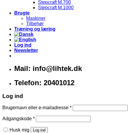
Stepcraft M.700
Stepcraft M.1000
Brugte
Maskiner
Tilbehør
Træning og læring
Log ind
Newsletter
Mail: info@lihtek.dk
Telefon: 20401012
Log ind
Brugernavn eller e-mailadresse
*
Adgangskode
*
Husk mig
Log ind