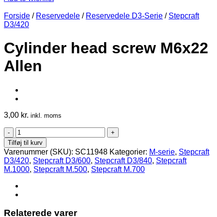
Forside
/
Reservedele
/
Reservedele D3-Serie
/
Stepcraft
D3/420
Cylinder head screw M6x22
Allen
3,00
kr.
inkl. moms
Cylinder
head
Tilføj til kurv
screw
Varenummer (SKU):
SC11948
Kategorier:
M-serie
,
Stepcraft
M6x22
D3/420
,
Stepcraft D3/600
,
Stepcraft D3/840
,
Stepcraft
Allen
M.1000
,
Stepcraft M.500
,
Stepcraft M.700
antal
Relaterede varer