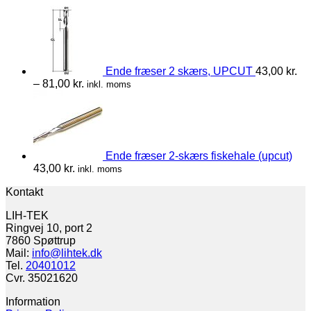
Ende fræser 2 skærs, UPCUT
43,00
kr.
–
81,00
kr.
inkl. moms
Ende fræser 2-skærs fiskehale (upcut)
43,00
kr.
inkl. moms
Kontakt
LIH-TEK
Ringvej 10, port 2
7860 Spøttrup
Mail:
info@lihtek.dk
Tel.
20401012
Cvr. 35021620
Information