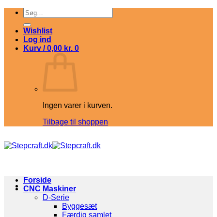
Fortsæt
Søg
til
efter:
indhold
Wishlist
Log ind
Kurv /
0,00
kr.
0
Ingen varer i kurven.
Tilbage til shoppen
Forside
CNC Maskiner
D-Serie
Byggesæt
Færdig samlet