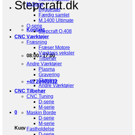
Stepcraft.dk
M-Serie
Byggesæt
Færdig samlet
M.1400 Ultimate
Q-serie
Kontakt
Stepcraft Q.408
CNC Værktøjer
Fræsning
Fræser Motore
Værktøjs veksler
08:00 - 17:00
Tilbehør
Andre Værktøjer
Plasma
Gravering
Skæring
+45 20401012
Andre Værktøjer
CNC Tilbehør
CNC Tuning
D-serie
M-serie
0
Maskin Borde
D-serie
M-serie
Kurv
Fastholdelse
D-serie