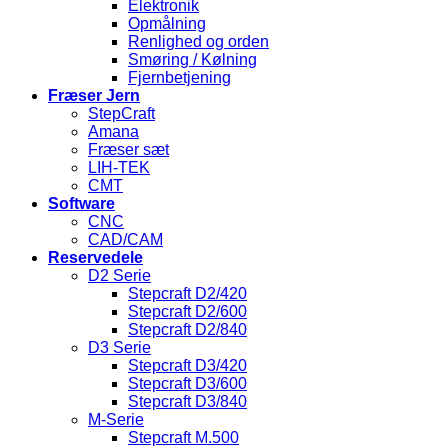
Elektronik
Opmålning
Renlighed og orden
Smøring / Kølning
Fjernbetjening
Fræser Jern
StepCraft
Amana
Fræser sæt
LIH-TEK
CMT
Software
CNC
CAD/CAM
Reservedele
D2 Serie
Stepcraft D2/420
Stepcraft D2/600
Stepcraft D2/840
D3 Serie
Stepcraft D3/420
Stepcraft D3/600
Stepcraft D3/840
M-Serie
Stepcraft M.500