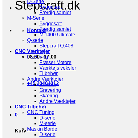
Stepcraft.dk
D-Serie
Byggesæt
Færdig samlet
M-Serie
Byggesæt
Færdig samlet
Kontakt
M.1400 Ultimate
Q-serie
Stepcraft Q.408
CNC Værktøjer
08:00 - 17:00
Fræsning
Fræser Motore
Værktøjs veksler
Tilbehør
Andre Værktøjer
+45 20401012
Plasma
Gravering
Skæring
Andre Værktøjer
CNC Tilbehør
CNC Tuning
0
D-serie
M-serie
Maskin Borde
Kurv
D-serie