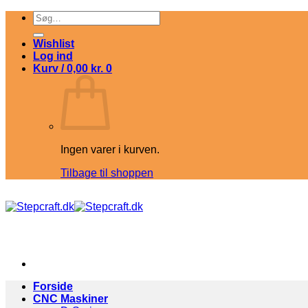
Fortsæt
Søg
til
efter:
indhold
Wishlist
Log ind
Kurv /
0,00
kr.
0
Ingen varer i kurven.
Tilbage til shoppen
Forside
CNC Maskiner