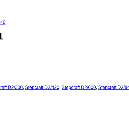
840
1
raft D2/300
,
Stepcraft D2/420
,
Stepcraft D2/600
,
Stepcraft D2/8