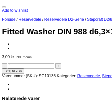
Add to wishlist
Forside
/
Reservedele
/
Reservedele D2-Serie
/
Stepcraft D2/
Fitted Washer DIN 988 d6,3×
3,00
kr.
inkl. moms
Fitted
Washer
Tilføj til kurv
DIN
Varenummer (SKU):
SC10136
Kategorier:
Reservedele
,
Stepc
988
d6,3x1
antal
Relaterede varer