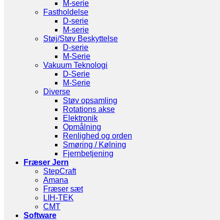
M-serie
Fastholdelse
D-serie
M-serie
Støj/Støv Beskyttelse
D-serie
M-Serie
Vakuum Teknologi
D-Serie
M-Serie
Diverse
Støv opsamling
Rotations akse
Elektronik
Opmålning
Renlighed og orden
Smøring / Kølning
Fjernbetjening
Fræser Jern
StepCraft
Amana
Fræser sæt
LIH-TEK
CMT
Software