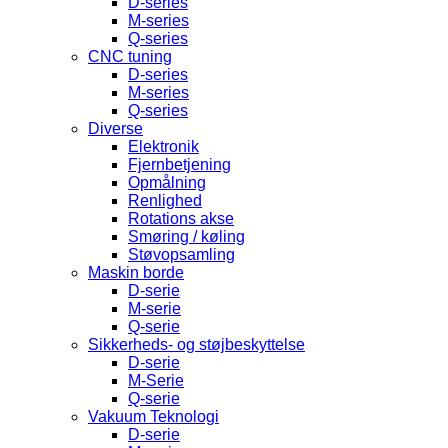
D-series
M-series
Q-series
CNC tuning
D-series
M-series
Q-series
Diverse
Elektronik
Fjernbetjening
Opmålning
Renlighed
Rotations akse
Smøring / køling
Støvopsamling
Maskin borde
D-serie
M-serie
Q-serie
Sikkerheds- og støjbeskyttelse
D-serie
M-Serie
Q-serie
Vakuum Teknologi
D-serie