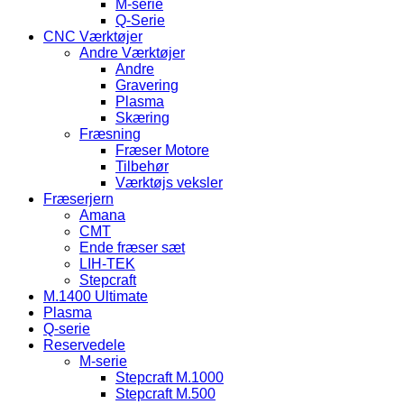
M-serie
Q-Serie
CNC Værktøjer
Andre Værktøjer
Andre
Gravering
Plasma
Skæring
Fræsning
Fræser Motore
Tilbehør
Værktøjs veksler
Fræserjern
Amana
CMT
Ende fræser sæt
LIH-TEK
Stepcraft
M.1400 Ultimate
Plasma
Q-serie
Reservedele
M-serie
Stepcraft M.1000
Stepcraft M.500