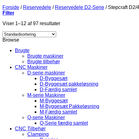
Forside
/
Reservedele
/
Reservedele D2-Serie
/
Stepcraft D2/
Filter
Viser 1–12 af 97 resultater
Browse
Brugte
Brugte maskiner
Brugte tilbehør
CNC Maskiner
D-serie maskiner
D-Byggesæt
D-Byggesæt pakkeløsning
D-Færdig samlet
M-serie Maskiner
M-Byggesæt
M-Byggesæt Pakkeløsning
M-Færdig samlet
Q-serie Maskiner
Q-Serie færdig samlet
CNC Tilbehør
Clamping