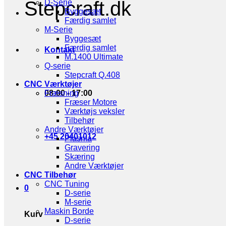
Stepcraft.dk
D-Serie
Byggesæt
Færdig samlet
M-Serie
Byggesæt
Færdig samlet
Kontakt
M.1400 Ultimate
Q-serie
Stepcraft Q.408
CNC Værktøjer
08:00 - 17:00
Fræsning
Fræser Motore
Værktøjs veksler
Tilbehør
Andre Værktøjer
+45 20401012
Plasma
Gravering
Skæring
Andre Værktøjer
CNC Tilbehør
CNC Tuning
0
D-serie
M-serie
Maskin Borde
Kurv
D-serie