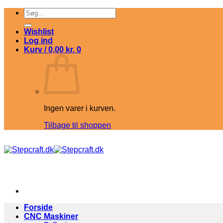
Fortsæt
Søg
til
efter:
indhold
Wishlist
Log ind
Kurv /
0,00
kr.
0
Ingen varer i kurven.
Tilbage til shoppen
Forside
CNC Maskiner