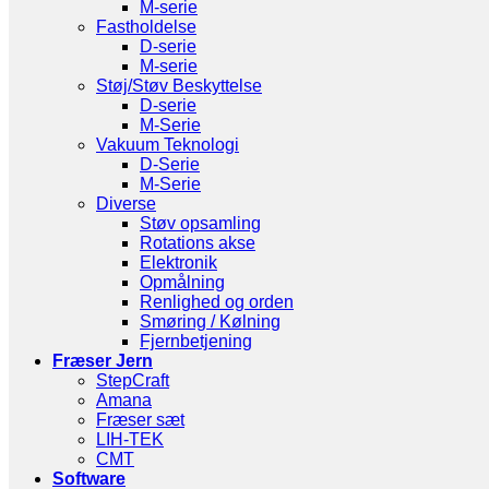
M-serie
Fastholdelse
D-serie
M-serie
Støj/Støv Beskyttelse
D-serie
M-Serie
Vakuum Teknologi
D-Serie
M-Serie
Diverse
Støv opsamling
Rotations akse
Elektronik
Opmålning
Renlighed og orden
Smøring / Kølning
Fjernbetjening
Fræser Jern
StepCraft
Amana
Fræser sæt
LIH-TEK
CMT
Software