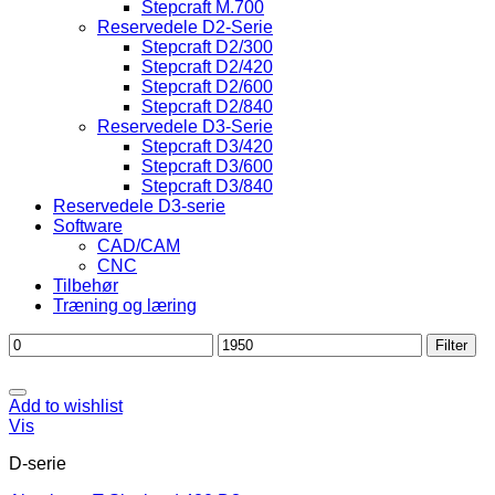
Stepcraft M.700
Reservedele D2-Serie
Stepcraft D2/300
Stepcraft D2/420
Stepcraft D2/600
Stepcraft D2/840
Reservedele D3-Serie
Stepcraft D3/420
Stepcraft D3/600
Stepcraft D3/840
Reservedele D3-serie
Software
CAD/CAM
CNC
Tilbehør
Træning og læring
Mindste
Højeste
Filter
pris
pris
Add to wishlist
Vis
D-serie