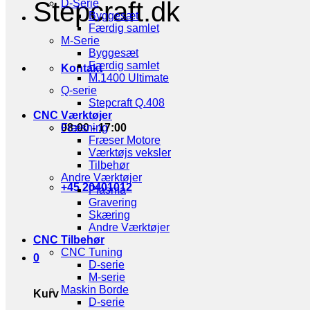
Stepcraft.dk
D-Serie
Byggesæt
Færdig samlet
M-Serie
Byggesæt
Færdig samlet
Kontakt
M.1400 Ultimate
Q-serie
Stepcraft Q.408
CNC Værktøjer
08:00 - 17:00
Fræsning
Fræser Motore
Værktøjs veksler
Tilbehør
Andre Værktøjer
+45 20401012
Plasma
Gravering
Skæring
Andre Værktøjer
CNC Tilbehør
CNC Tuning
0
D-serie
M-serie
Maskin Borde
Kurv
D-serie