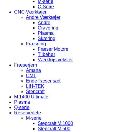
M-serie
Q-Serie
CNC Værktøjer
Andre Værktøjer
Andre
Gravering
Plasma
Skæring
Fræsning
Fræser Motore
Tilbehør
Værktøjs veksler
Fræserjern
Amana
CMT
Ende fræser sæt
LIH-TEK
Stepcraft
M.1400 Ultimate
Plasma
Q-serie
Reservedele
M-serie
Stepcraft M.1000
Stepcraft M.500