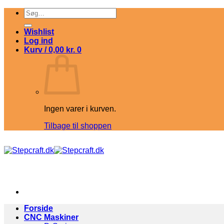
Fortsæt
Søg
til
efter:
indhold
Wishlist
Log ind
Kurv /
0,00
kr.
0
Ingen varer i kurven.
Tilbage til shoppen
Forside
CNC Maskiner