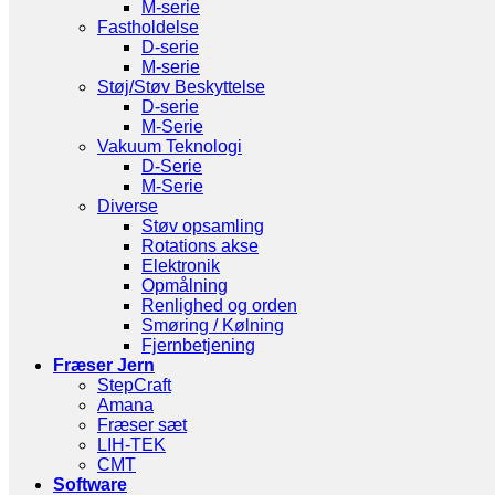
M-serie
Fastholdelse
D-serie
M-serie
Støj/Støv Beskyttelse
D-serie
M-Serie
Vakuum Teknologi
D-Serie
M-Serie
Diverse
Støv opsamling
Rotations akse
Elektronik
Opmålning
Renlighed og orden
Smøring / Kølning
Fjernbetjening
Fræser Jern
StepCraft
Amana
Fræser sæt
LIH-TEK
CMT
Software