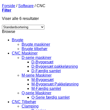
Forside
/
Software
/
CNC
Filter
Viser alle 6 resultater
Browse
Brugte
Brugte maskiner
Brugte tilbehør
CNC Maskiner
D-serie maskiner
D-Byggesæt
D-Byggesæt pakkeløsning
D-Færdig samlet
M-serie Maskiner
M-Byggesæt
M-Byggesæt Pakkeløsning
M-Færdig samlet
Q-serie Maskiner
Q-Serie færdig samlet
CNC Tilbehør
Clamping