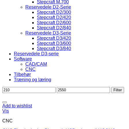
Stepcraft M.700
Reservedele D2-Serie
Stepcraft D2/300
Stepcraft D2/420
Stepcraft D2/600
Stepcraft D2/840
Reservedele D3-Serie
Stepcraft D3/420
Stepcraft D3/600
Stepcraft D3/840
Reservedele D3-serie
Software
CAD/CAM
CNC
Tilbehør
Træning og læring
Mindste
Højeste
Filter
pris
pris
Add to wishlist
Vis
CNC