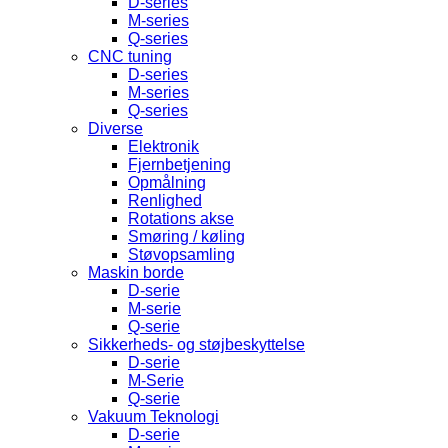
D-series
M-series
Q-series
CNC tuning
D-series
M-series
Q-series
Diverse
Elektronik
Fjernbetjening
Opmålning
Renlighed
Rotations akse
Smøring / køling
Støvopsamling
Maskin borde
D-serie
M-serie
Q-serie
Sikkerheds- og støjbeskyttelse
D-serie
M-Serie
Q-serie
Vakuum Teknologi
D-serie