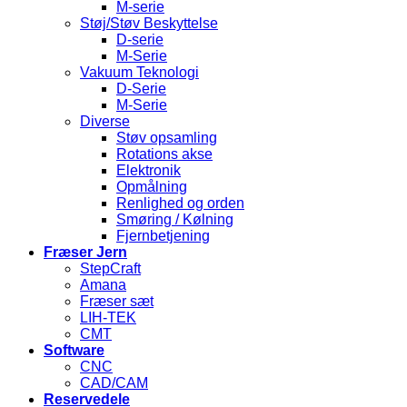
M-serie
Støj/Støv Beskyttelse
D-serie
M-Serie
Vakuum Teknologi
D-Serie
M-Serie
Diverse
Støv opsamling
Rotations akse
Elektronik
Opmålning
Renlighed og orden
Smøring / Kølning
Fjernbetjening
Fræser Jern
StepCraft
Amana
Fræser sæt
LIH-TEK
CMT
Software
CNC
CAD/CAM
Reservedele