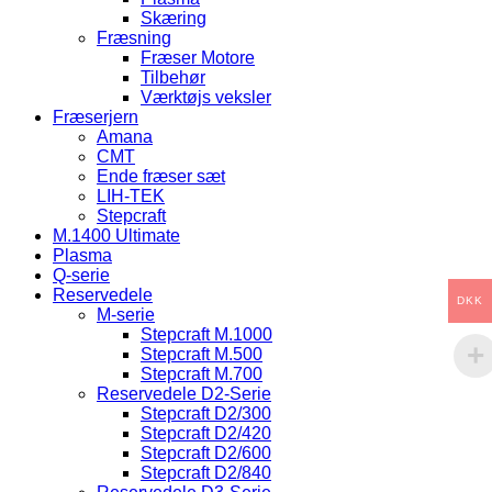
Skæring
Fræsning
Fræser Motore
Tilbehør
Værktøjs veksler
Fræserjern
Amana
CMT
Ende fræser sæt
LIH-TEK
Stepcraft
M.1400 Ultimate
Plasma
Q-serie
Reservedele
DKK
M-serie
Stepcraft M.1000
Stepcraft M.500
Stepcraft M.700
Reservedele D2-Serie
Stepcraft D2/300
Stepcraft D2/420
Stepcraft D2/600
Stepcraft D2/840