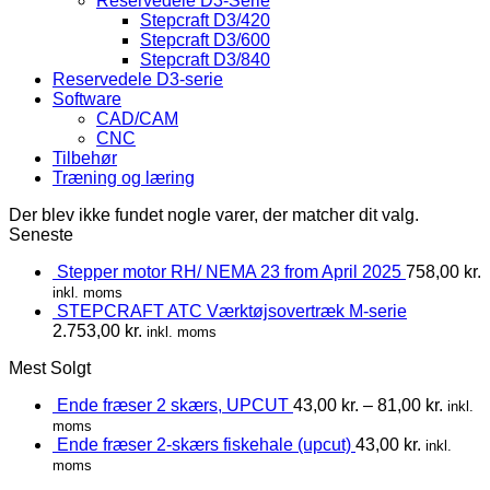
Reservedele D3-Serie
Stepcraft D3/420
Stepcraft D3/600
Stepcraft D3/840
Reservedele D3-serie
Software
CAD/CAM
CNC
Tilbehør
Træning og læring
Der blev ikke fundet nogle varer, der matcher dit valg.
Seneste
Stepper motor RH/ NEMA 23 from April 2025
758,00
kr.
inkl. moms
STEPCRAFT ATC Værktøjsovertræk M-serie
2.753,00
kr.
inkl. moms
Mest Solgt
Ende fræser 2 skærs, UPCUT
43,00
kr.
–
81,00
kr.
inkl.
moms
Ende fræser 2-skærs fiskehale (upcut)
43,00
kr.
inkl.
moms