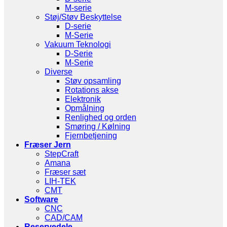
M-serie
Støj/Støv Beskyttelse
D-serie
M-Serie
Vakuum Teknologi
D-Serie
M-Serie
Diverse
Støv opsamling
Rotations akse
Elektronik
Opmålning
Renlighed og orden
Smøring / Kølning
Fjernbetjening
Fræser Jern
StepCraft
Amana
Fræser sæt
LIH-TEK
CMT
Software
CNC
CAD/CAM
Reservedele