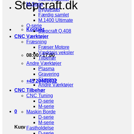
Stepcraft.dk
M-Serie
Byggesæt
Færdig samlet
M.1400 Ultimate
Q-serie
Kontakt
Stepcraft Q.408
CNC Værktøjer
Fræsning
Fræser Motore
Værktøjs veksler
08:00 - 17:00
Tilbehør
Andre Værktøjer
Plasma
Gravering
Skæring
+45 20401012
Andre Værktøjer
CNC Tilbehør
CNC Tuning
D-serie
M-serie
0
Maskin Borde
D-serie
M-serie
Kurv
Fastholdelse
D-serie