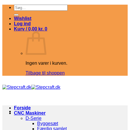
Fortsæt
Søg
til
efter:
indhold
Wishlist
Log ind
Kurv /
0,00
kr.
0
Ingen varer i kurven.
Tilbage til shoppen
Forside
CNC Maskiner
D-Serie
Byggesæt
Færdig samlet