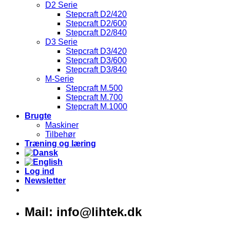
D2 Serie
Stepcraft D2/420
Stepcraft D2/600
Stepcraft D2/840
D3 Serie
Stepcraft D3/420
Stepcraft D3/600
Stepcraft D3/840
M-Serie
Stepcraft M.500
Stepcraft M.700
Stepcraft M.1000
Brugte
Maskiner
Tilbehør
Træning og læring
Log ind
Newsletter
Mail: info@lihtek.dk