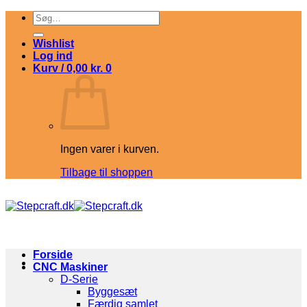
Fortsæt
Søg
til
efter:
indhold
Wishlist
Log ind
Kurv /
0,00
kr.
0
Ingen varer i kurven.
Tilbage til shoppen
Forside
CNC Maskiner
D-Serie
Byggesæt
Færdig samlet