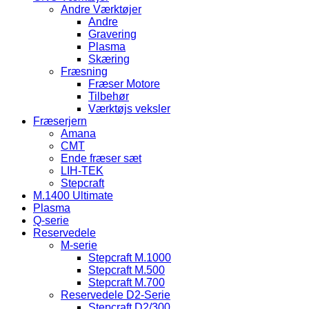
Andre Værktøjer
Andre
Gravering
Plasma
Skæring
Fræsning
Fræser Motore
Tilbehør
Værktøjs veksler
Fræserjern
Amana
CMT
Ende fræser sæt
LIH-TEK
Stepcraft
M.1400 Ultimate
Plasma
Q-serie
Reservedele
M-serie
Stepcraft M.1000
Stepcraft M.500
Stepcraft M.700
Reservedele D2-Serie
Stepcraft D2/300