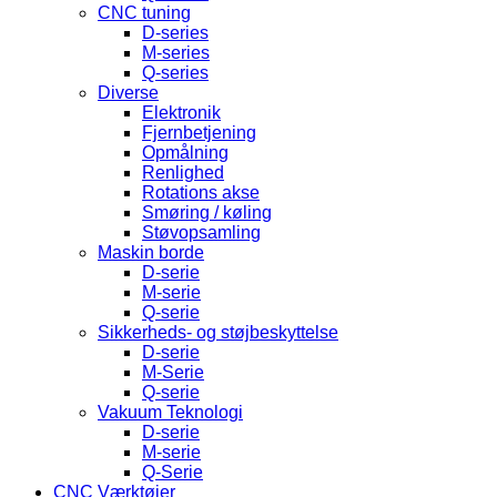
CNC tuning
D-series
M-series
Q-series
Diverse
Elektronik
Fjernbetjening
Opmålning
Renlighed
Rotations akse
Smøring / køling
Støvopsamling
Maskin borde
D-serie
M-serie
Q-serie
Sikkerheds- og støjbeskyttelse
D-serie
M-Serie
Q-serie
Vakuum Teknologi
D-serie
M-serie
Q-Serie
CNC Værktøjer