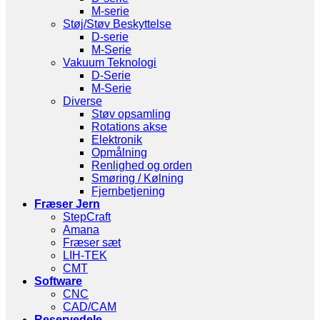
M-serie
Støj/Støv Beskyttelse
D-serie
M-Serie
Vakuum Teknologi
D-Serie
M-Serie
Diverse
Støv opsamling
Rotations akse
Elektronik
Opmålning
Renlighed og orden
Smøring / Kølning
Fjernbetjening
Fræser Jern
StepCraft
Amana
Fræser sæt
LIH-TEK
CMT
Software
CNC
CAD/CAM
Reservedele