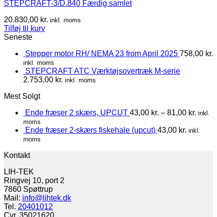
STEPCRAFT-3/D.840 Færdig samlet
20.830,00
kr.
inkl. moms
Tilføj til kurv
Seneste
Stepper motor RH/ NEMA 23 from April 2025
758,00
kr.
inkl. moms
STEPCRAFT ATC Værktøjsovertræk M-serie
2.753,00
kr.
inkl. moms
Mest Solgt
Ende fræser 2 skærs, UPCUT
43,00
kr.
–
81,00
kr.
inkl.
moms
Ende fræser 2-skærs fiskehale (upcut)
43,00
kr.
inkl.
moms
Kontakt
LIH-TEK
Ringvej 10, port 2
7860 Spøttrup
Mail:
info@lihtek.dk
Tel.
20401012
Cvr. 35021620