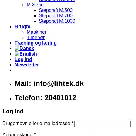
M-Serie
Stepcraft M.500
Stepcraft M.700
Stepcraft M.1000
Brugte
Maskiner
Tilbehør
Træning og læring
Log ind
Newsletter
Mail: info@lihtek.dk
Telefon: 20401012
Log ind
Brugernavn eller e-mailadresse
*
Adgangskode
*