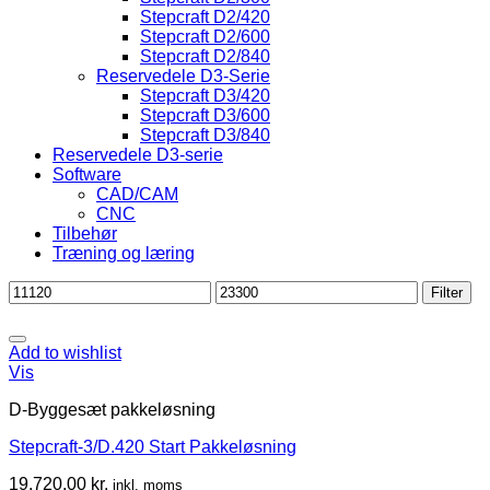
Stepcraft D2/420
Stepcraft D2/600
Stepcraft D2/840
Reservedele D3-Serie
Stepcraft D3/420
Stepcraft D3/600
Stepcraft D3/840
Reservedele D3-serie
Software
CAD/CAM
CNC
Tilbehør
Træning og læring
Mindste
Højeste
Filter
pris
pris
Add to wishlist
Vis
D-Byggesæt pakkeløsning
Stepcraft-3/D.420 Start Pakkeløsning
19.720,00
kr.
inkl. moms