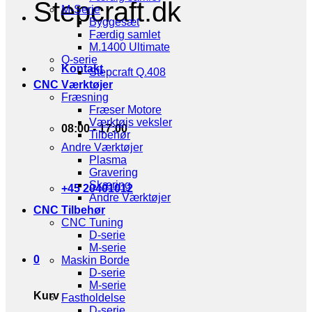
Stepcraft.dk
M-Serie
Byggesæt
Færdig samlet
M.1400 Ultimate
Q-serie
Kontakt
Stepcraft Q.408
CNC Værktøjer
Fræsning
Fræser Motore
Værktøjs veksler
08:00 - 17:00
Tilbehør
Andre Værktøjer
Plasma
Gravering
Skæring
+45 20401012
Andre Værktøjer
CNC Tilbehør
CNC Tuning
D-serie
M-serie
0
Maskin Borde
D-serie
M-serie
Kurv
Fastholdelse
D-serie