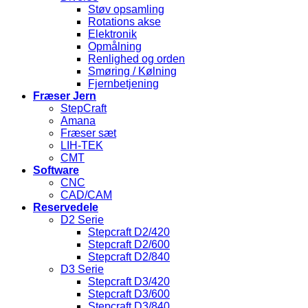
Støv opsamling
Rotations akse
Elektronik
Opmålning
Renlighed og orden
Smøring / Kølning
Fjernbetjening
Fræser Jern
StepCraft
Amana
Fræser sæt
LIH-TEK
CMT
Software
CNC
CAD/CAM
Reservedele
D2 Serie
Stepcraft D2/420
Stepcraft D2/600
Stepcraft D2/840
D3 Serie
Stepcraft D3/420
Stepcraft D3/600
Stepcraft D3/840