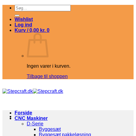
Fortsæt
Søg
til
efter:
indhold
Wishlist
Log ind
Kurv /
0,00
kr.
0
Ingen varer i kurven.
Tilbage til shoppen
Forside
CNC Maskiner
D-Serie
Byggesæt
Byggesæt pakkeløsning