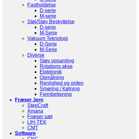
Fastholdelse
D-serie
M-serie
Støj/Støv Beskyttelse
D-serie
M-Serie
Vakuum Teknologi
D-Serie
M-Serie
Diverse
Støv opsamling
Rotations akse
Elektronik
Opmålning
Renlighed og orden
Smøring / Kølning
Fjernbetjening
Fræser Jern
StepCraft
Amana
Fræser sæt
LIH-TEK
CMT
Software
CNC