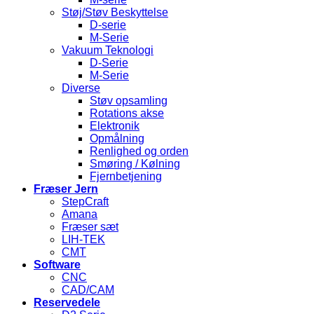
Støj/Støv Beskyttelse
D-serie
M-Serie
Vakuum Teknologi
D-Serie
M-Serie
Diverse
Støv opsamling
Rotations akse
Elektronik
Opmålning
Renlighed og orden
Smøring / Kølning
Fjernbetjening
Fræser Jern
StepCraft
Amana
Fræser sæt
LIH-TEK
CMT
Software
CNC
CAD/CAM
Reservedele