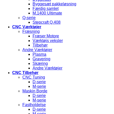
Byggesæt pakkeløsning
Færdig samlet
M.1400 Ultimate
Q-serie
Stepcraft Q.408
CNC Værktøjer
Fræsning
Fræser Motore
Værktøjs veksler
Tilbehør
Andre Værktøjer
Plasma
Gravering
Skæring
Andre Værktøjer
CNC Tilbehør
CNC Tuning
D-serie
M-serie
Maskin Borde
D-serie
M-serie
Fastholdelse
D-serie
M-serie