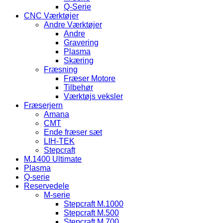
Q-Serie
CNC Værktøjer
Andre Værktøjer
Andre
Gravering
Plasma
Skæring
Fræsning
Fræser Motore
Tilbehør
Værktøjs veksler
Fræserjern
Amana
CMT
Ende fræser sæt
LIH-TEK
Stepcraft
M.1400 Ultimate
Plasma
Q-serie
Reservedele
M-serie
Stepcraft M.1000
Stepcraft M.500
Stepcraft M.700