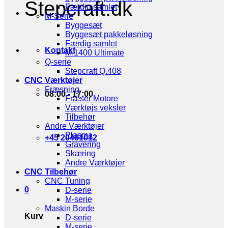
Stepcraft.dk
Færdig samlet
M-Serie
Byggesæt
Byggesæt pakkeløsning
Færdig samlet
Kontakt
M.1400 Ultimate
Q-serie
Stepcraft Q.408
CNC Værktøjer
Fræsning
08:00 - 17:00
Fræser Motore
Værktøjs veksler
Tilbehør
Andre Værktøjer
Plasma
+45 20401012
Gravering
Skæring
Andre Værktøjer
CNC Tilbehør
CNC Tuning
0
D-serie
M-serie
Maskin Borde
Kurv
D-serie
M-serie