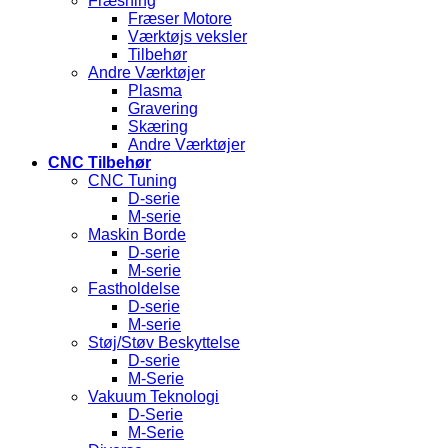
Fræsning
Fræser Motore
Værktøjs veksler
Tilbehør
Andre Værktøjer
Plasma
Gravering
Skæring
Andre Værktøjer
CNC Tilbehør
CNC Tuning
D-serie
M-serie
Maskin Borde
D-serie
M-serie
Fastholdelse
D-serie
M-serie
Støj/Støv Beskyttelse
D-serie
M-Serie
Vakuum Teknologi
D-Serie
M-Serie