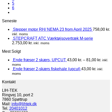
5
6
Seneste
Stepper motor RH/ NEMA 23 from April 2025
758,00
kr.
inkl. moms
STEPCRAFT ATC Værktøjsovertræk M-serie
2.753,00
kr.
inkl. moms
Mest Solgt
Ende fræser 2 skærs, UPCUT
43,00
kr.
–
81,00
kr.
inkl.
moms
Ende fræser 2-skærs fiskehale (upcut)
43,00
kr.
inkl.
moms
Kontakt
LIH-TEK
Ringvej 10, port 2
7860 Spøttrup
Mail:
info@lihtek.dk
Tel.
20401012