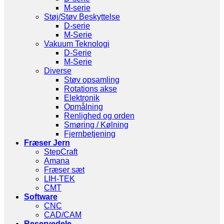
M-serie
Støj/Støv Beskyttelse
D-serie
M-Serie
Vakuum Teknologi
D-Serie
M-Serie
Diverse
Støv opsamling
Rotations akse
Elektronik
Opmålning
Renlighed og orden
Smøring / Kølning
Fjernbetjening
Fræser Jern
StepCraft
Amana
Fræser sæt
LIH-TEK
CMT
Software
CNC
CAD/CAM
Reservedele