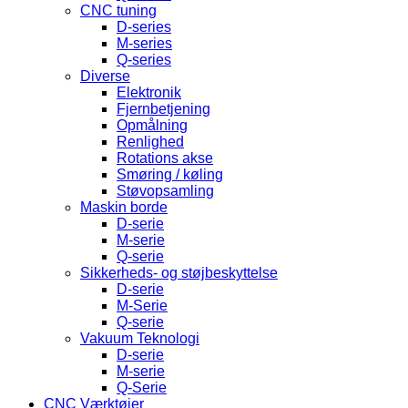
CNC tuning
D-series
M-series
Q-series
Diverse
Elektronik
Fjernbetjening
Opmålning
Renlighed
Rotations akse
Smøring / køling
Støvopsamling
Maskin borde
D-serie
M-serie
Q-serie
Sikkerheds- og støjbeskyttelse
D-serie
M-Serie
Q-serie
Vakuum Teknologi
D-serie
M-serie
Q-Serie
CNC Værktøjer