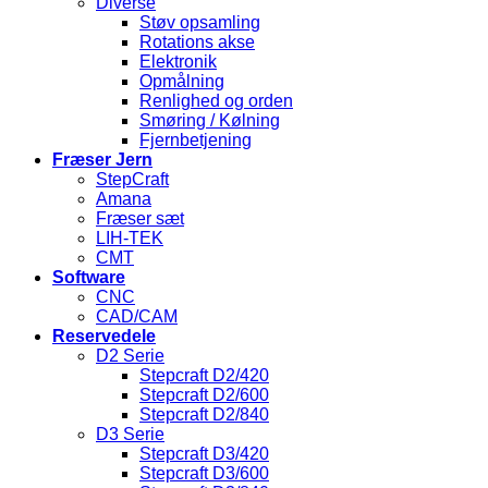
Diverse
Støv opsamling
Rotations akse
Elektronik
Opmålning
Renlighed og orden
Smøring / Kølning
Fjernbetjening
Fræser Jern
StepCraft
Amana
Fræser sæt
LIH-TEK
CMT
Software
CNC
CAD/CAM
Reservedele
D2 Serie
Stepcraft D2/420
Stepcraft D2/600
Stepcraft D2/840
D3 Serie
Stepcraft D3/420
Stepcraft D3/600