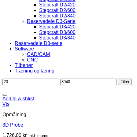
Stepcraft D2/420
Stepcraft D2/600
Stepcraft D2/840
Reservedele D3-Serie
Stepcraft D3/420
Stepcraft D3/600
Stepcraft D3/840
Reservedele D3-serie
Software
CAD/CAM
CNC
Tilbehør
Træning og læring
Mindste
Højeste
Filter
pris
pris
Add to wishlist
Vis
Opmålning
3D Probe
1.726,00
kr.
inkl. moms