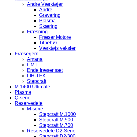
Andre Værktøjer
Andre
Gravering
Plasma
Skæring
Fræsning
Fræser Motore
Tilbehør
Værktøjs veksler
Fræserjern
Amana
CMT
Ende fræser sæt
LIH-TEK
Stepcraft
M.1400 Ultimate
Plasma
Q-serie
Reservedele
M-serie
Stepcraft M.1000
Stepcraft M.500
Stepcraft M.700
Reservedele D2-Serie
Stepcraft D2/300