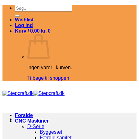
Fortsæt
Søg
til
efter:
indhold
Wishlist
Log ind
Kurv /
0,00
kr.
0
Ingen varer i kurven.
Tilbage til shoppen
Forside
CNC Maskiner
D-Serie
Byggesæt
Færdig samlet