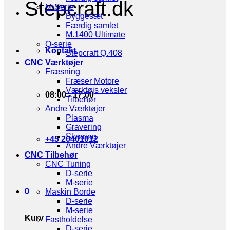
Stepcraft.dk
M-Serie
Byggesæt
Færdig samlet
M.1400 Ultimate
Q-serie
Kontakt
Stepcraft Q.408
CNC Værktøjer
Fræsning
Fræser Motore
Værktøjs veksler
08:00 - 17:00
Tilbehør
Andre Værktøjer
Plasma
Gravering
Skæring
+45 20401012
Andre Værktøjer
CNC Tilbehør
CNC Tuning
D-serie
M-serie
0
Maskin Borde
D-serie
M-serie
Kurv
Fastholdelse
D-serie