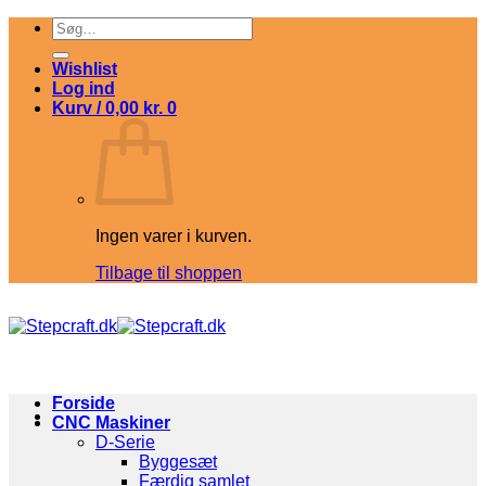
Fortsæt
Søg
til
efter:
indhold
Wishlist
Log ind
Kurv /
0,00
kr.
0
Ingen varer i kurven.
Tilbage til shoppen
Forside
CNC Maskiner
D-Serie
Byggesæt
Færdig samlet