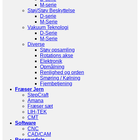
M-serie
Støj/Støv Beskyttelse
D-serie
M-Serie
Vakuum Teknologi
D-Serie
M-Serie
Diverse
Støv opsamling
Rotations akse
Elektronik
Opmålning
Renlighed og orden
Smøring / Kølning
Fjernbetjening
Fræser Jern
StepCraft
Amana
Fræser sæt
LIH-TEK
CMT
Software
CNC
CAD/CAM
Reservedele