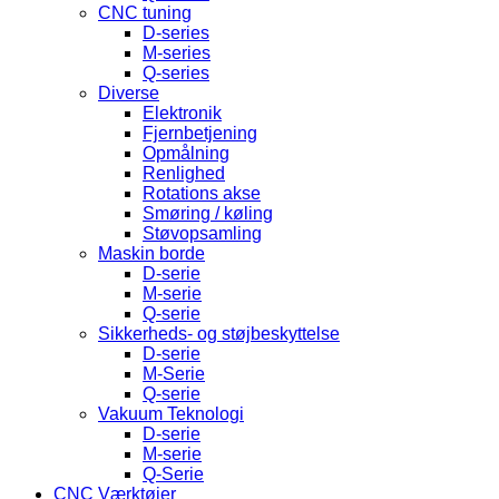
CNC tuning
D-series
M-series
Q-series
Diverse
Elektronik
Fjernbetjening
Opmålning
Renlighed
Rotations akse
Smøring / køling
Støvopsamling
Maskin borde
D-serie
M-serie
Q-serie
Sikkerheds- og støjbeskyttelse
D-serie
M-Serie
Q-serie
Vakuum Teknologi
D-serie
M-serie
Q-Serie
CNC Værktøjer