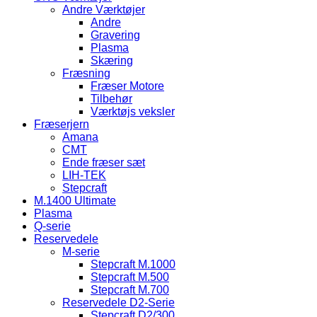
Andre Værktøjer
Andre
Gravering
Plasma
Skæring
Fræsning
Fræser Motore
Tilbehør
Værktøjs veksler
Fræserjern
Amana
CMT
Ende fræser sæt
LIH-TEK
Stepcraft
M.1400 Ultimate
Plasma
Q-serie
Reservedele
M-serie
Stepcraft M.1000
Stepcraft M.500
Stepcraft M.700
Reservedele D2-Serie
Stepcraft D2/300