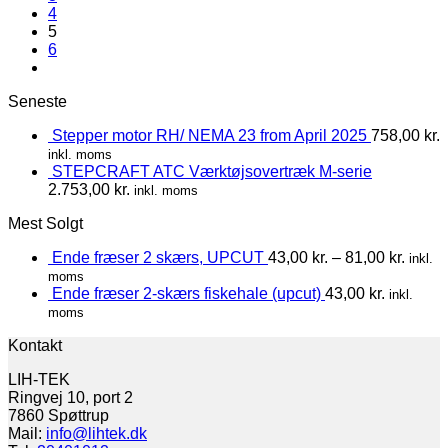
4
5
6
Seneste
Stepper motor RH/ NEMA 23 from April 2025
758,00
kr.
inkl. moms
STEPCRAFT ATC Værktøjsovertræk M-serie
2.753,00
kr.
inkl. moms
Mest Solgt
Ende fræser 2 skærs, UPCUT
43,00
kr.
–
81,00
kr.
inkl.
moms
Ende fræser 2-skærs fiskehale (upcut)
43,00
kr.
inkl.
moms
Kontakt
LIH-TEK
Ringvej 10, port 2
7860 Spøttrup
Mail:
info@lihtek.dk