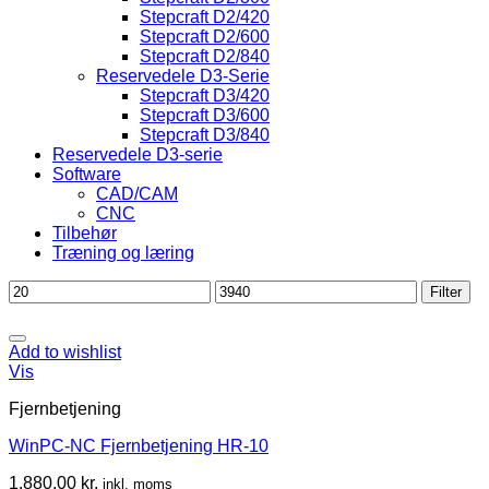
Stepcraft D2/420
Stepcraft D2/600
Stepcraft D2/840
Reservedele D3-Serie
Stepcraft D3/420
Stepcraft D3/600
Stepcraft D3/840
Reservedele D3-serie
Software
CAD/CAM
CNC
Tilbehør
Træning og læring
Mindste
Højeste
Filter
pris
pris
Add to wishlist
Vis
Fjernbetjening
WinPC-NC Fjernbetjening HR-10
1.880,00
kr.
inkl. moms