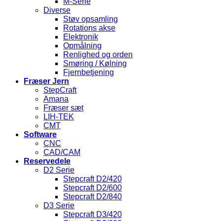
M-Serie
Diverse
Støv opsamling
Rotations akse
Elektronik
Opmålning
Renlighed og orden
Smøring / Kølning
Fjernbetjening
Fræser Jern
StepCraft
Amana
Fræser sæt
LIH-TEK
CMT
Software
CNC
CAD/CAM
Reservedele
D2 Serie
Stepcraft D2/420
Stepcraft D2/600
Stepcraft D2/840
D3 Serie
Stepcraft D3/420