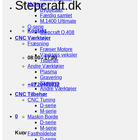
Stepcraft.dk
M-Serie
Byggesæt
Færdig samlet
M.1400 Ultimate
Q-serie
Kontakt
Stepcraft Q.408
CNC Værktøjer
Fræsning
Fræser Motore
Værktøjs veksler
08:00 - 17:00
Tilbehør
Andre Værktøjer
Plasma
Gravering
Skæring
+45 20401012
Andre Værktøjer
CNC Tilbehør
CNC Tuning
D-serie
M-serie
0
Maskin Borde
D-serie
M-serie
Kurv
Fastholdelse
D-serie