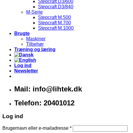
Stepcraft D3/600
Stepcraft D3/840
M-Serie
Stepcraft M.500
Stepcraft M.700
Stepcraft M.1000
Brugte
Maskiner
Tilbehør
Træning og læring
Log ind
Newsletter
Mail: info@lihtek.dk
Telefon: 20401012
Log ind
Brugernavn eller e-mailadresse
*