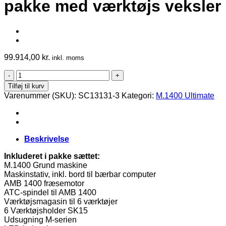
pakke med værktøjs veksler
99.914,00
kr.
inkl. moms
M.1400
Ultimate,
Tilføj til kurv
Basic
Varenummer (SKU):
SC13131-3
Kategori:
M.1400 Ultimate
pakke
med
værktøjs
veksler
antal
Beskrivelse
Inkluderet i pakke sættet:
M.1400 Grund maskine
Maskinstativ, inkl. bord til bærbar computer
AMB 1400 fræsemotor
ATC-spindel til AMB 1400
Værktøjsmagasin til 6 værktøjer
6 Værktøjsholder SK15
Udsugning M-serien