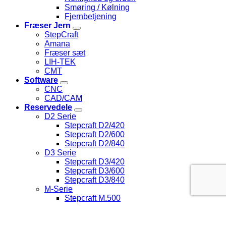
Smøring / Kølning
Fjernbetjening
Fræser Jern
StepCraft
Amana
Fræser sæt
LIH-TEK
CMT
Software
CNC
CAD/CAM
Reservedele
D2 Serie
Stepcraft D2/420
Stepcraft D2/600
Stepcraft D2/840
D3 Serie
Stepcraft D3/420
Stepcraft D3/600
Stepcraft D3/840
M-Serie
Stepcraft M.500
Stepcraft M.700
Stepcraft M.1000
Brugte