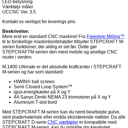
LED-belysning
Værktøjs måler
UCCNC Ver. 3.5
Kontakt os venligst for leverings pris.
Beskrivelse:
Mere end en standard CNC maskine! Fra
Freestyle Milling™
til to forskellige maskinbordshøjder tilbyder STEPCRAFT M-
serien funktioner, der aldrig er set før. Dette gør
STEPCRAFTM-serien den mest mobile og alsidige CNC
router i verden.
M.1400 Ultimate er det absolutte kraftcenter i STEPCRAFT
M-serien og har som standard:
HIWIN® ball screws
Semi Closed Loop System™
igus-energikæder på X og Y
4A Sanyo Denki NEMA 23 trinmotorer på X og Y
Aluminum T-slot bord
Med STEPCRAFT M-serien kan du nemt bearbejde gulve,
stort plademateriale eller endda eksisterende møbler. Da alle
STEPCRAFT D-serie
CNC værktøjer
er kompatible med
STEPCRAFT M-serien, kan du indstille din kreativitet