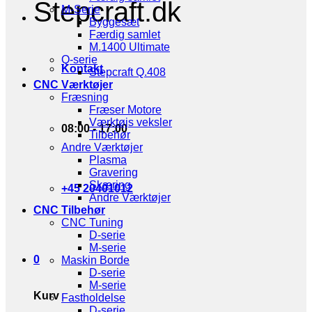
Stepcraft.dk
M-Serie
Byggesæt
Færdig samlet
M.1400 Ultimate
Q-serie
Kontakt
Stepcraft Q.408
CNC Værktøjer
Fræsning
Fræser Motore
Værktøjs veksler
08:00 - 17:00
Tilbehør
Andre Værktøjer
Plasma
Gravering
Skæring
+45 20401012
Andre Værktøjer
CNC Tilbehør
CNC Tuning
D-serie
M-serie
0
Maskin Borde
D-serie
M-serie
Kurv
Fastholdelse
D-serie