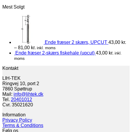
Mest Solgt
Ende fræser 2 skærs, UPCUT
43,00
kr.
–
81,00
kr.
inkl. moms
Ende fræser 2-skærs fiskehale (upcut)
43,00
kr.
inkl.
moms
Kontakt
LIH-TEK
Ringvej 10, port 2
7860 Spøttrup
Mail:
info@lihtek.dk
Tel.
20401012
Cvr. 35021620
Information
Privacy Policy
Terms & Conditions
Følg os