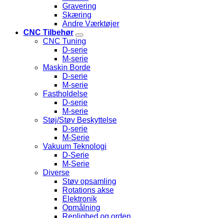
Gravering
Skæring
Andre Værktøjer
CNC Tilbehør
CNC Tuning
D-serie
M-serie
Maskin Borde
D-serie
M-serie
Fastholdelse
D-serie
M-serie
Støj/Støv Beskyttelse
D-serie
M-Serie
Vakuum Teknologi
D-Serie
M-Serie
Diverse
Støv opsamling
Rotations akse
Elektronik
Opmålning
Renlighed og orden