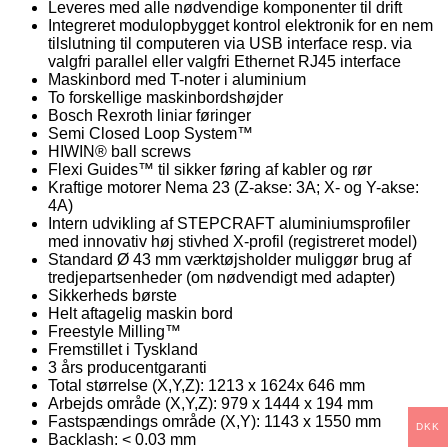
Leveres med alle nødvendige komponenter til drift
Integreret modulopbygget kontrol elektronik for en nem
tilslutning til computeren via USB interface resp. via
valgfri parallel eller valgfri Ethernet RJ45 interface
Maskinbord med T-noter i aluminium
To forskellige maskinbordshøjder
Bosch Rexroth liniar føringer
Semi Closed Loop System™
HIWIN® ball screws
Flexi Guides™ til sikker føring af kabler og rør
Kraftige motorer Nema 23 (Z-akse: 3A; X- og Y-akse:
4A)
Intern udvikling af STEPCRAFT aluminiumsprofiler
med innovativ høj stivhed X-profil (registreret model)
Standard Ø 43 mm værktøjsholder muliggør brug af
tredjepartsenheder (om nødvendigt med adapter)
Sikkerheds børste
Helt aftagelig maskin bord
Freestyle Milling™
Fremstillet i Tyskland
3 års producentgaranti
Total størrelse (X,Y,Z): 1213 x 1624x 646 mm
Arbejds område (X,Y,Z): 979 x 1444 x 194 mm
Fastspændings område (X,Y): 1143 x 1550 mm
DKK
Backlash: < 0.03 mm