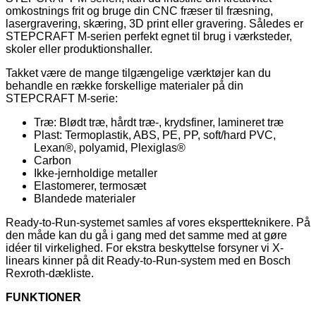
omkostnings frit og bruge din CNC fræser til fræsning,
lasergravering, skæring, 3D print eller gravering. Således er
STEPCRAFT M-serien perfekt egnet til brug i værksteder,
skoler eller produktionshaller.
Takket være de mange tilgængelige værktøjer kan du
behandle en række forskellige materialer på din
STEPCRAFT M-serie:
Træ: Blødt træ, hårdt træ-, krydsfiner, lamineret træ
Plast: Termoplastik, ABS, PE, PP, soft/hard PVC,
Lexan®, polyamid, Plexiglas®
Carbon
Ikke-jernholdige metaller
Elastomerer, termosæt
Blandede materialer
Ready-to-Run-systemet samles af vores ekspertteknikere. På
den måde kan du gå i gang med det samme med at gøre
idéer til virkelighed. For ekstra beskyttelse forsyner vi X-
linears kinner på dit Ready-to-Run-system med en Bosch
Rexroth-dækliste.
FUNKTIONER