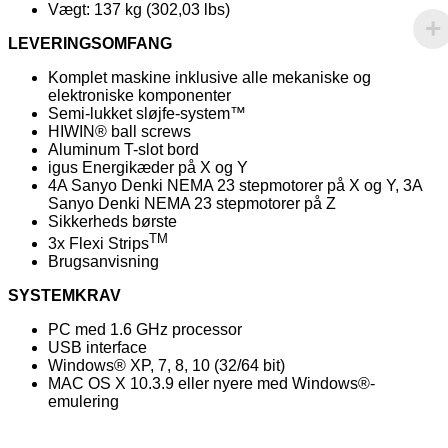
Vægt: 137 kg (302,03 lbs)
LEVERINGSOMFANG
Komplet maskine inklusive alle mekaniske og
elektroniske komponenter
Semi-lukket sløjfe-system™
HIWIN® ball screws
Aluminum T-slot bord
igus Energikæder på X og Y
4A Sanyo Denki NEMA 23 stepmotorer på X og Y, 3A
Sanyo Denki NEMA 23 stepmotorer på Z
Sikkerheds børste
TM
3x Flexi Strips
Brugsanvisning
SYSTEMKRAV
PC med 1.6 GHz processor
USB interface
Windows® XP, 7, 8, 10 (32/64 bit)
MAC OS X 10.3.9 eller nyere med Windows®-
emulering