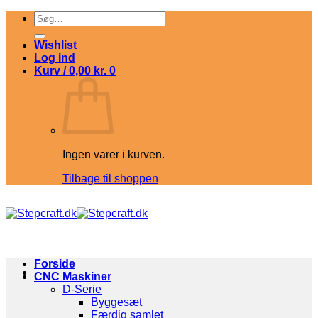
Fortsæt
Søg
til
efter:
indhold
Wishlist
Log ind
Kurv /
0,00
kr.
0
Ingen varer i kurven.
Tilbage til shoppen
Forside
CNC Maskiner
D-Serie
Byggesæt
Færdig samlet