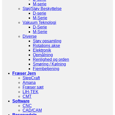
M-serie
Støj/Støv Beskyttelse
D-serie
M-Serie
Vakuum Teknologi
D-Serie
M-Serie
Diverse
Støv opsamling
Rotations akse
Elektronik
Opmålning
Renlighed og orden
Smøring / Kølning
Fjernbetjening
Fræser Jern
StepCraft
Amana
Fræser sæt
LIH-TEK
CMT
Software
CNC
CAD/CAM
Reservedele