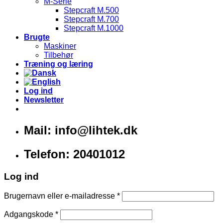
M-Serie
Stepcraft M.500
Stepcraft M.700
Stepcraft M.1000
Brugte
Maskiner
Tilbehør
Træning og læring
Log ind
Newsletter
Mail: info@lihtek.dk
Telefon: 20401012
Log ind
Brugernavn eller e-mailadresse
*
Adgangskode
*