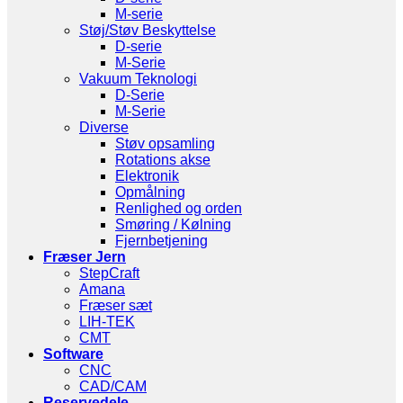
M-serie
Støj/Støv Beskyttelse
D-serie
M-Serie
Vakuum Teknologi
D-Serie
M-Serie
Diverse
Støv opsamling
Rotations akse
Elektronik
Opmålning
Renlighed og orden
Smøring / Kølning
Fjernbetjening
Fræser Jern
StepCraft
Amana
Fræser sæt
LIH-TEK
CMT
Software
CNC
CAD/CAM
Reservedele