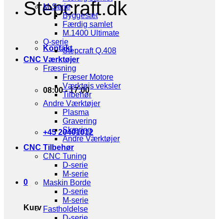
Stepcraft.dk
M-Serie
Byggesæt
Færdig samlet
M.1400 Ultimate
Q-serie
Kontakt
Stepcraft Q.408
CNC Værktøjer
Fræsning
Fræser Motore
Værktøjs veksler
08:00 - 17:00
Tilbehør
Andre Værktøjer
Plasma
Gravering
Skæring
+45 20401012
Andre Værktøjer
CNC Tilbehør
CNC Tuning
D-serie
M-serie
0
Maskin Borde
D-serie
M-serie
Kurv
Fastholdelse
D-serie