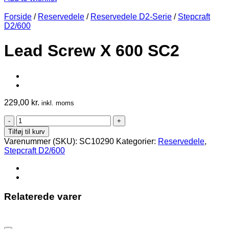
Forside
/
Reservedele
/
Reservedele D2-Serie
/
Stepcraft
D2/600
Lead Screw X 600 SC2
229,00
kr.
inkl. moms
Lead
Screw
Tilføj til kurv
X
Varenummer (SKU):
SC10290
Kategorier:
Reservedele
,
600
Stepcraft D2/600
SC2
antal
Relaterede varer