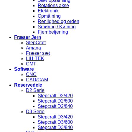
Støv opsamling
Rotations akse
Elektronik
Opmålning
Renlighed og orden
Smøring / Kølning
Fjernbetjening
Fræser Jern
StepCraft
Amana
Fræser sæt
LIH-TEK
CMT
Software
CNC
CAD/CAM
Reservedele
D2 Serie
Stepcraft D2/420
Stepcraft D2/600
Stepcraft D2/840
D3 Serie
Stepcraft D3/420
Stepcraft D3/600
Stepcraft D3/840