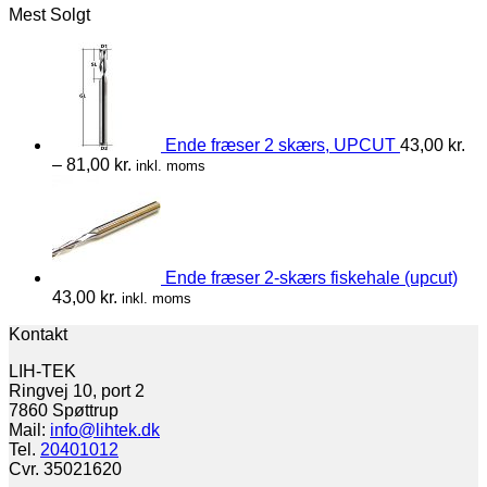
Mest Solgt
Ende fræser 2 skærs, UPCUT
43,00
kr.
–
81,00
kr.
inkl. moms
Ende fræser 2-skærs fiskehale (upcut)
43,00
kr.
inkl. moms
Kontakt
LIH-TEK
Ringvej 10, port 2
7860 Spøttrup
Mail:
info@lihtek.dk
Tel.
20401012
Cvr. 35021620