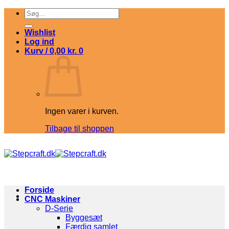
Fortsæt
Søg
til
efter:
indhold
Wishlist
Log ind
Kurv /
0,00
kr.
0
Ingen varer i kurven.
Tilbage til shoppen
Forside
CNC Maskiner
D-Serie
Byggesæt
Færdig samlet