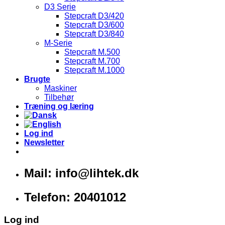
D3 Serie
Stepcraft D3/420
Stepcraft D3/600
Stepcraft D3/840
M-Serie
Stepcraft M.500
Stepcraft M.700
Stepcraft M.1000
Brugte
Maskiner
Tilbehør
Træning og læring
Log ind
Newsletter
Mail: info@lihtek.dk
Telefon: 20401012
Log ind