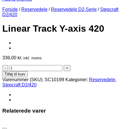
Forside
/
Reservedele
/
Reservedele D2-Serie
/
Stepcraft
D2/420
Linear Track Y-axis 420
336,00
kr.
inkl. moms
Linear
Track
Tilføj til kurv
Y-
Varenummer (SKU):
SC10199
Kategorier:
Reservedele
,
axis
Stepcraft D2/420
420
antal
Relaterede varer