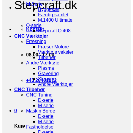
Stepcraft.dk
M-Serie
Byggesæt
Færdig samlet
M.1400 Ultimate
Q-serie
Kontakt
Stepcraft Q.408
CNC Værktøjer
Fræsning
Fræser Motore
Værktøjs veksler
08:00 - 17:00
Tilbehør
Andre Værktøjer
Plasma
Gravering
Skæring
+45 20401012
Andre Værktøjer
CNC Tilbehør
CNC Tuning
D-serie
M-serie
0
Maskin Borde
D-serie
M-serie
Kurv
Fastholdelse
D-serie