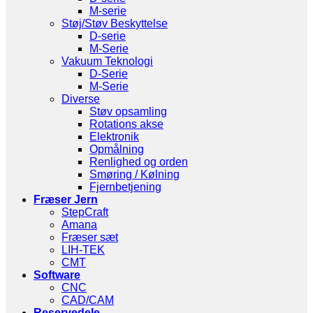
M-serie
Støj/Støv Beskyttelse
D-serie
M-Serie
Vakuum Teknologi
D-Serie
M-Serie
Diverse
Støv opsamling
Rotations akse
Elektronik
Opmålning
Renlighed og orden
Smøring / Kølning
Fjernbetjening
Fræser Jern
StepCraft
Amana
Fræser sæt
LIH-TEK
CMT
Software
CNC
CAD/CAM
Reservedele