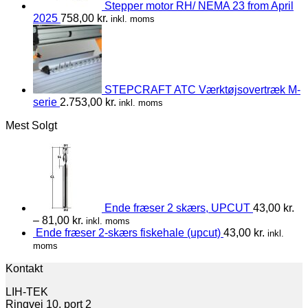
Stepper motor RH/ NEMA 23 from April
2025
758,00
kr.
inkl. moms
STEPCRAFT ATC Værktøjsovertræk M-
serie
2.753,00
kr.
inkl. moms
Mest Solgt
Ende fræser 2 skærs, UPCUT
43,00
kr.
–
81,00
kr.
inkl. moms
Ende fræser 2-skærs fiskehale (upcut)
43,00
kr.
inkl.
moms
Kontakt
LIH-TEK
Ringvej 10, port 2