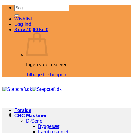
Fortsæt
Søg
til
efter:
indhold
Wishlist
Log ind
Kurv /
0,00
kr.
0
Ingen varer i kurven.
Tilbage til shoppen
Forside
CNC Maskiner
D-Serie
Byggesæt
Færdig samlet