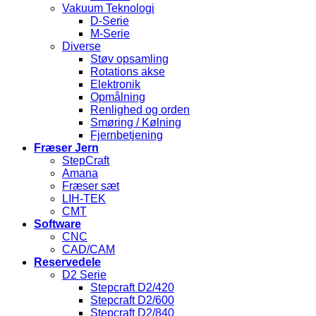
Vakuum Teknologi
D-Serie
M-Serie
Diverse
Støv opsamling
Rotations akse
Elektronik
Opmålning
Renlighed og orden
Smøring / Kølning
Fjernbetjening
Fræser Jern
StepCraft
Amana
Fræser sæt
LIH-TEK
CMT
Software
CNC
CAD/CAM
Reservedele
D2 Serie
Stepcraft D2/420
Stepcraft D2/600
Stepcraft D2/840