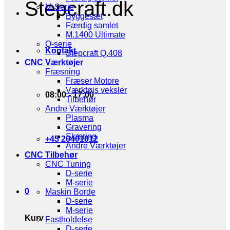
Stepcraft.dk
M-Serie
Byggesæt
Færdig samlet
M.1400 Ultimate
Q-serie
Kontakt
Stepcraft Q.408
CNC Værktøjer
Fræsning
Fræser Motore
Værktøjs veksler
08:00 - 17:00
Tilbehør
Andre Værktøjer
Plasma
Gravering
Skæring
+45 20401012
Andre Værktøjer
CNC Tilbehør
CNC Tuning
D-serie
M-serie
0
Maskin Borde
D-serie
M-serie
Kurv
Fastholdelse
D-serie