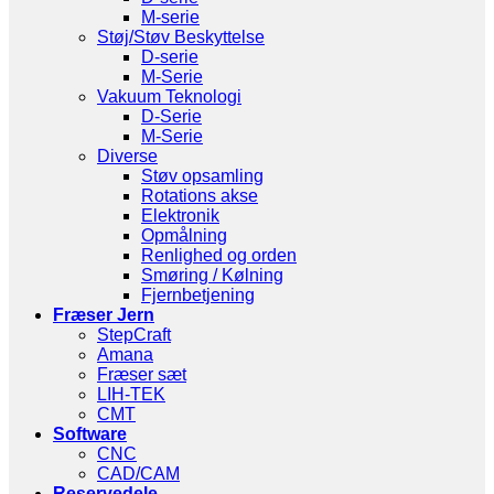
M-serie
Støj/Støv Beskyttelse
D-serie
M-Serie
Vakuum Teknologi
D-Serie
M-Serie
Diverse
Støv opsamling
Rotations akse
Elektronik
Opmålning
Renlighed og orden
Smøring / Kølning
Fjernbetjening
Fræser Jern
StepCraft
Amana
Fræser sæt
LIH-TEK
CMT
Software
CNC
CAD/CAM
Reservedele