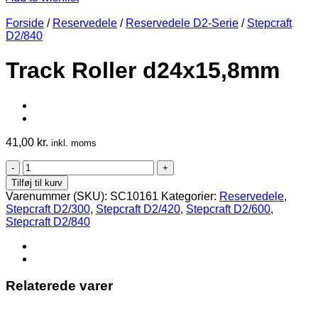
Forside
/
Reservedele
/
Reservedele D2-Serie
/
Stepcraft
D2/840
Track Roller d24x15,8mm
41,00
kr.
inkl. moms
Track
Roller
Tilføj til kurv
d24x15,8mm
Varenummer (SKU):
SC10161
Kategorier:
Reservedele
,
antal
Stepcraft D2/300
,
Stepcraft D2/420
,
Stepcraft D2/600
,
Stepcraft D2/840
Relaterede varer