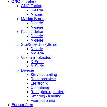
CNC Tilbehør
CNC Tuning
D-serie
M-serie
Maskin Borde
D-serie
M-serie
Fastholdelse
D-serie
M-serie
Støj/Støv Beskyttelse
D-serie
M-Serie
Vakuum Teknologi
D-Serie
M-Serie
Diverse
Støv opsamling
Rotations akse
Elektronik
Opmålning
Renlighed og orden
Smøring / Kølning
Fjernbetjening
Fræser Jern