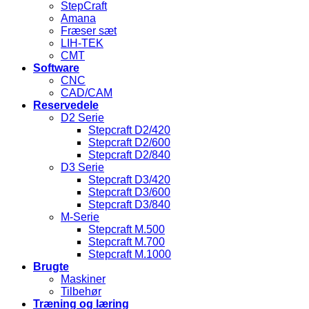
StepCraft
Amana
Fræser sæt
LIH-TEK
CMT
Software
CNC
CAD/CAM
Reservedele
D2 Serie
Stepcraft D2/420
Stepcraft D2/600
Stepcraft D2/840
D3 Serie
Stepcraft D3/420
Stepcraft D3/600
Stepcraft D3/840
M-Serie
Stepcraft M.500
Stepcraft M.700
Stepcraft M.1000
Brugte
Maskiner
Tilbehør
Træning og læring