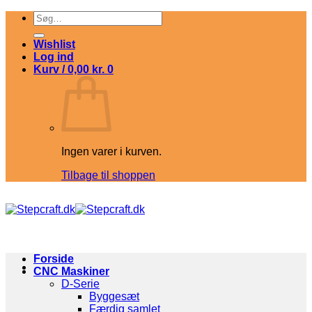
Fortsæt
Søg
til
efter:
indhold
Wishlist
Log ind
Kurv /
0,00
kr.
0
Ingen varer i kurven.
Tilbage til shoppen
Forside
CNC Maskiner
D-Serie
Byggesæt
Færdig samlet