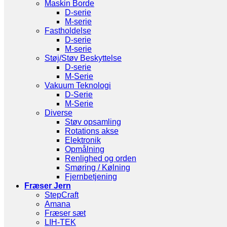
Maskin Borde
D-serie
M-serie
Fastholdelse
D-serie
M-serie
Støj/Støv Beskyttelse
D-serie
M-Serie
Vakuum Teknologi
D-Serie
M-Serie
Diverse
Støv opsamling
Rotations akse
Elektronik
Opmålning
Renlighed og orden
Smøring / Kølning
Fjernbetjening
Fræser Jern
StepCraft
Amana
Fræser sæt
LIH-TEK