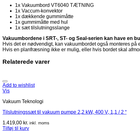
1x Vakuumbord VT6040 TÆTNING
1x Vaccum-konvektor
1x dækkende gummimåtte
1x gummimåtte med hul
1x sæt tilslutningsslange
Vakuumbordene i SRT-, ST- og Seal-serien kan have en buet
Hvis det er nødvendigt, kan vakuumbordet også monteres på 
Hvis en planfræsning ikke er mulig, eller hvis bordet skal afm
Relaterede varer
Add to wishlist
Vis
Vakuum Teknologi
Tilslutningssæt til vakuum pumpe 2,2 kW, 400 V, 1,1 / 2 “
1.419,00
kr.
inkl. moms
Tilføj til kurv