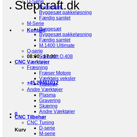
Stepcraft.dk
D-Serie
Byggesæt
Byggesæt pakkeløsning
Færdig samlet
M-Serie
Byggesæt
Kontakt
Byggesæt pakkeløsning
Færdig samlet
M.1400 Ultimate
Q-serie
08:00 - 17:00
Stepcraft Q.408
CNC Værktøjer
Fræsning
Fræser Motore
Værktøjs veksler
+45 20401012
Tilbehør
Andre Værktøjer
Plasma
Gravering
Skæring
Andre Værktøjer
0
CNC Tilbehør
CNC Tuning
D-serie
Kurv
M-serie