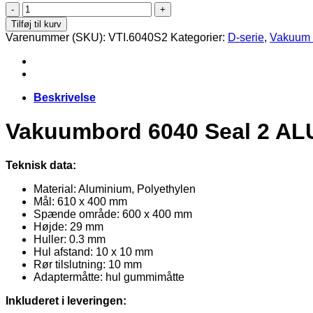
Vakuumbord
6040
Tilføj til kurv
Seal
Varenummer (SKU):
VTI.6040S2
Kategorier:
D-serie
,
Vakuum 
2
ALU
antal
Beskrivelse
Vakuumbord 6040 Seal 2 AL
Teknisk data:
Material: Aluminium, Polyethylen
Mål: 610 x 400 mm
Spænde område: 600 x 400 mm
Højde: 29 mm
Huller: 0.3 mm
Hul afstand: 10 x 10 mm
Rør tilslutning: 10 mm
Adaptermåtte: hul gummimåtte
Inkluderet i leveringen: