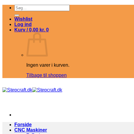
Fortsæt
Søg
til
efter:
indhold
Wishlist
Log ind
Kurv /
0,00
kr.
0
Ingen varer i kurven.
Tilbage til shoppen
Forside
CNC Maskiner