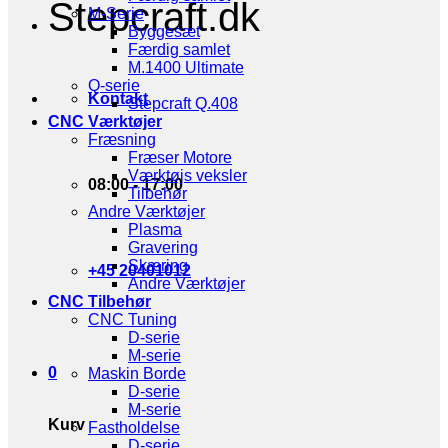
Stepcraft.dk
M-Serie
Byggesæt
Færdig samlet
M.1400 Ultimate
Q-serie
Kontakt
Stepcraft Q.408
CNC Værktøjer
Fræsning
Fræser Motore
Værktøjs veksler
08:00 - 17:00
Tilbehør
Andre Værktøjer
Plasma
Gravering
Skæring
+45 20401012
Andre Værktøjer
CNC Tilbehør
CNC Tuning
D-serie
M-serie
0
Maskin Borde
D-serie
M-serie
Kurv
Fastholdelse
D-serie