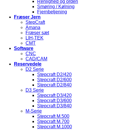
Renlighed og orden
Smøring / Kølning
Fjernbetjening
Fræser Jern
StepCraft
Amana
Fræser sæt
LIH-TEK
CMT
Software
CNC
CAD/CAM
Reservedele
D2 Serie
Stepcraft D2/420
Stepcraft D2/600
Stepcraft D2/840
D3 Serie
Stepcraft D3/420
Stepcraft D3/600
Stepcraft D3/840
M-Serie
Stepcraft M.500
Stepcraft M.700
Stepcraft M.1000