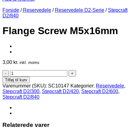
Forside
/
Reservedele
/
Reservedele D2-Serie
/
Stepcraft
D2/840
Flange Screw M5x16mm
3,00
kr.
inkl. moms
Flange
Screw
Tilføj til kurv
M5x16mm
Varenummer (SKU):
SC10147
Kategorier:
Reservedele
,
antal
Stepcraft D2/300
,
Stepcraft D2/420
,
Stepcraft D2/600
,
Stepcraft D2/840
Relaterede varer