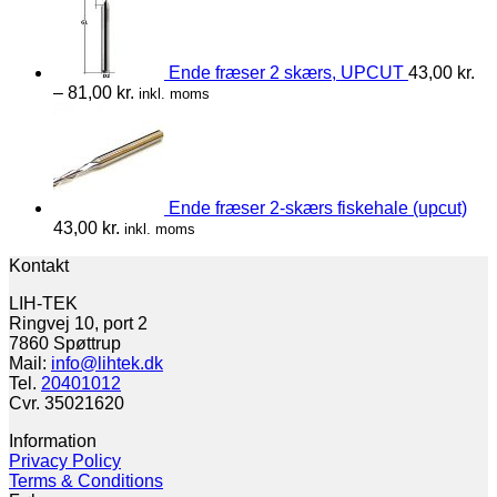
Ende fræser 2 skærs, UPCUT
43,00
kr.
–
81,00
kr.
inkl. moms
Ende fræser 2-skærs fiskehale (upcut)
43,00
kr.
inkl. moms
Kontakt
LIH-TEK
Ringvej 10, port 2
7860 Spøttrup
Mail:
info@lihtek.dk
Tel.
20401012
Cvr. 35021620
Information
Privacy Policy
Terms & Conditions