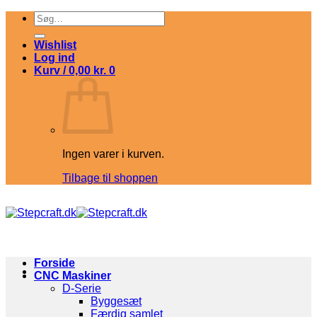
Fortsæt
Søg
til
efter:
indhold
Wishlist
Log ind
Kurv /
0,00
kr.
0
Ingen varer i kurven.
Tilbage til shoppen
Forside
CNC Maskiner
D-Serie
Byggesæt
Færdig samlet