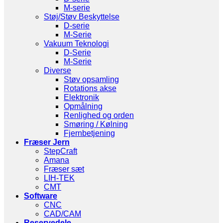
M-serie
Støj/Støv Beskyttelse
D-serie
M-Serie
Vakuum Teknologi
D-Serie
M-Serie
Diverse
Støv opsamling
Rotations akse
Elektronik
Opmålning
Renlighed og orden
Smøring / Kølning
Fjernbetjening
Fræser Jern
StepCraft
Amana
Fræser sæt
LIH-TEK
CMT
Software
CNC
CAD/CAM
Reservedele