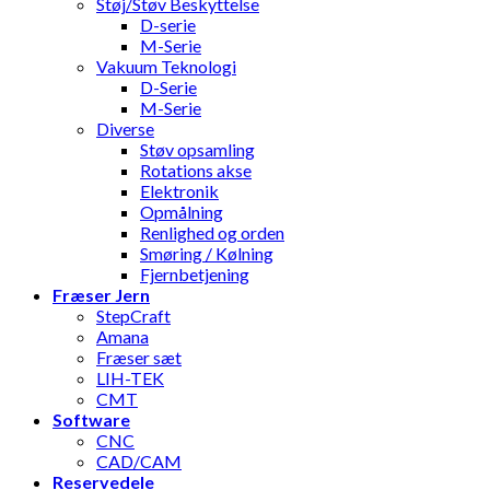
Støj/Støv Beskyttelse
D-serie
M-Serie
Vakuum Teknologi
D-Serie
M-Serie
Diverse
Støv opsamling
Rotations akse
Elektronik
Opmålning
Renlighed og orden
Smøring / Kølning
Fjernbetjening
Fræser Jern
StepCraft
Amana
Fræser sæt
LIH-TEK
CMT
Software
CNC
CAD/CAM
Reservedele