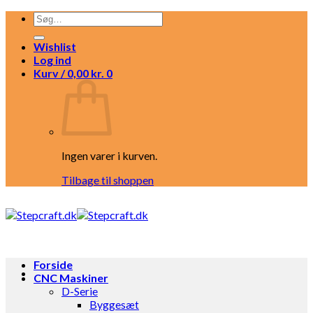
Fortsæt
Søg
til
efter:
indhold
Wishlist
Log ind
Kurv /
0,00
kr.
0
Ingen varer i kurven.
Tilbage til shoppen
Forside
CNC Maskiner
D-Serie
Byggesæt