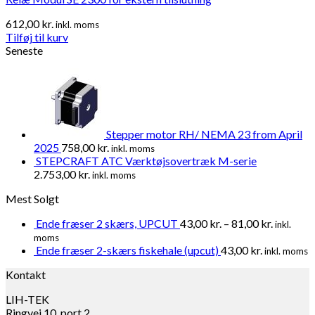
612,00
kr.
inkl. moms
Tilføj til kurv
Seneste
Stepper motor RH/ NEMA 23 from April
2025
758,00
kr.
inkl. moms
STEPCRAFT ATC Værktøjsovertræk M-serie
2.753,00
kr.
inkl. moms
Mest Solgt
Ende fræser 2 skærs, UPCUT
43,00
kr.
–
81,00
kr.
inkl.
moms
Ende fræser 2-skærs fiskehale (upcut)
43,00
kr.
inkl. moms
Kontakt
LIH-TEK
Ringvej 10, port 2