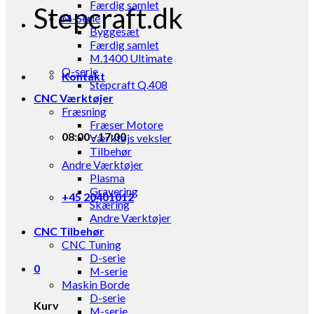
Færdig samlet
Stepcraft.dk
M-Serie
Byggesæt
Færdig samlet
M.1400 Ultimate
Q-serie
Kontakt
Stepcraft Q.408
CNC Værktøjer
Fræsning
Fræser Motore
08:00 - 17:00
Værktøjs veksler
Tilbehør
Andre Værktøjer
Plasma
Gravering
+45 20401012
Skæring
Andre Værktøjer
CNC Tilbehør
CNC Tuning
D-serie
0
M-serie
Maskin Borde
D-serie
Kurv
M-serie