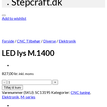
Stepcraft.dk
Add to wishlist
Forside
/
CNC Tilbehør
/
Diverse
/
Elektronik
LED lys M.1400
827,00
kr.
inkl. moms
LED
lys
Tilføj til kurv
M.1400
Varenummer (SKU):
SC13195
Kategorier:
CNC tuning
,
antal
Elektronik
,
M-series