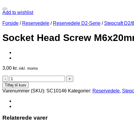
Add to wishlist
Forside
/
Reservedele
/
Reservedele D2-Serie
/
Stepcraft D2/
Socket Head Screw M6x20
3,00
kr.
inkl. moms
Socket
Head
Tilføj til kurv
Screw
Varenummer (SKU):
SC10146
Kategorier:
Reservedele
,
Stepc
M6x20mm
antal
Relaterede varer