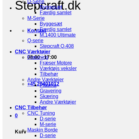
Stepcraft.dk
D-Serie
Byggesæt
Færdig samlet
M-Serie
Byggesæt
Færdig samlet
Kontakt
M.1400 Ultimate
Q-serie
Stepcraft Q.408
CNC Værktøjer
08:00 - 17:00
Fræsning
Fræser Motore
Værktøjs veksler
Tilbehør
Andre Værktøjer
+45 20401012
Plasma
Gravering
Skæring
Andre Værktøjer
CNC Tilbehør
CNC Tuning
0
D-serie
M-serie
Maskin Borde
Kurv
D-serie