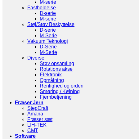
M-serie
Fastholdelse
D-serie
M-serie
Støj/Støv Beskyttelse
D-serie
M-Serie
Vakuum Teknologi
D-Serie
M-Serie
Diverse
Støv opsamling
Rotations akse
Elektronik
Opmålning
Renlighed og orden
Smøring / Kølning
Fjernbetjening
Fræser Jern
StepCraft
Amana
Fræser sæt
LIH-TEK
CMT
Software