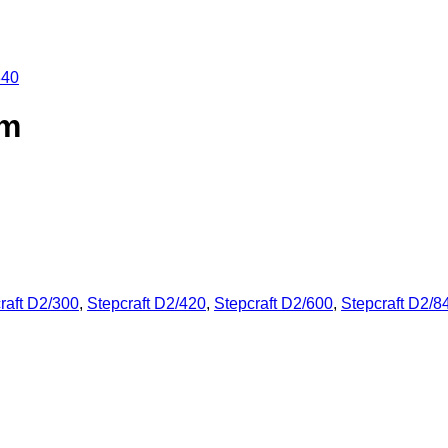
840
mm
raft D2/300
,
Stepcraft D2/420
,
Stepcraft D2/600
,
Stepcraft D2/8