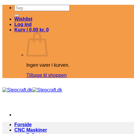
Fortsæt
Søg
til
efter:
indhold
Wishlist
Log ind
Kurv /
0,00
kr.
0
Ingen varer i kurven.
Tilbage til shoppen
Forside
CNC Maskiner