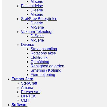
M-serie
Fastholdelse
D-serie
M-serie
Støj/Støv Beskyttelse
D-serie
M-Serie
Vakuum Teknologi
D-Serie
M-Serie
Diverse
Støv opsamling
Rotations akse
Elektronik
Opmålning
Renlighed og orden
Smøring / Kølning
Fjernbetjening
Fræser Jern
StepCraft
Amana
Fræser sæt
LIH-TEK
CMT
Software