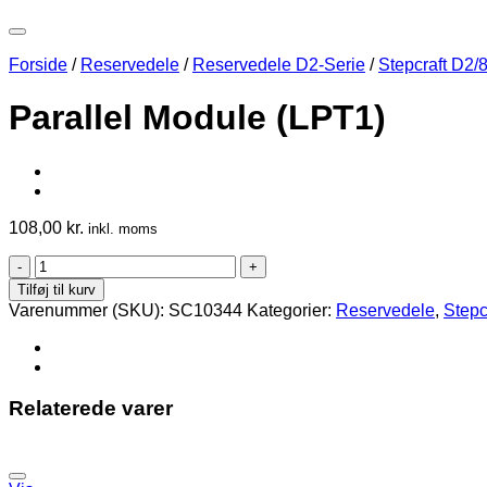
Forside
/
Reservedele
/
Reservedele D2-Serie
/
Stepcraft D2/
Parallel Module (LPT1)
108,00
kr.
inkl. moms
Parallel
Module
Tilføj til kurv
(LPT1)
Varenummer (SKU):
SC10344
Kategorier:
Reservedele
,
Stepc
antal
Relaterede varer