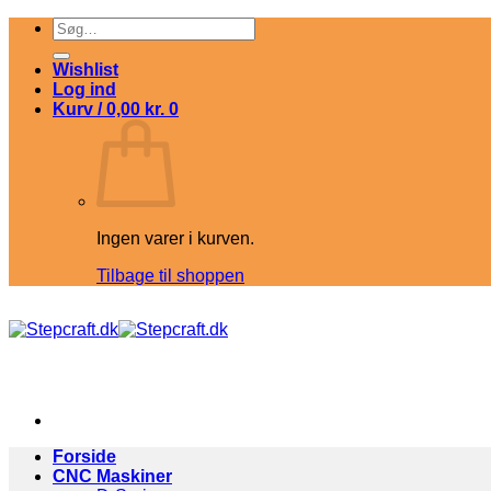
Fortsæt
Søg
til
efter:
indhold
Wishlist
Log ind
Kurv /
0,00
kr.
0
Ingen varer i kurven.
Tilbage til shoppen
Forside
CNC Maskiner