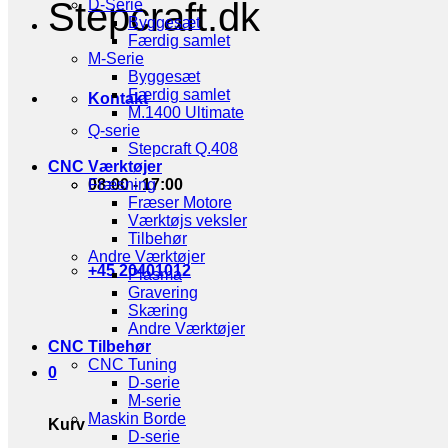
Stepcraft.dk
D-Serie
Byggesæt
Færdig samlet
M-Serie
Byggesæt
Færdig samlet
Kontakt
M.1400 Ultimate
Q-serie
Stepcraft Q.408
CNC Værktøjer
08:00 - 17:00
Fræsning
Fræser Motore
Værktøjs veksler
Tilbehør
Andre Værktøjer
+45 20401012
Plasma
Gravering
Skæring
Andre Værktøjer
CNC Tilbehør
CNC Tuning
0
D-serie
M-serie
Maskin Borde
Kurv
D-serie