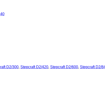
840
raft D2/300
,
Stepcraft D2/420
,
Stepcraft D2/600
,
Stepcraft D2/8