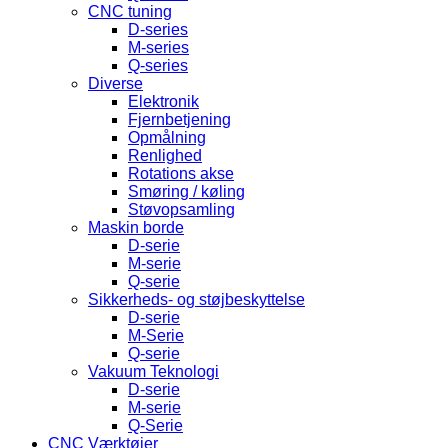
CNC tuning
D-series
M-series
Q-series
Diverse
Elektronik
Fjernbetjening
Opmålning
Renlighed
Rotations akse
Smøring / køling
Støvopsamling
Maskin borde
D-serie
M-serie
Q-serie
Sikkerheds- og støjbeskyttelse
D-serie
M-Serie
Q-serie
Vakuum Teknologi
D-serie
M-serie
Q-Serie
CNC Værktøjer