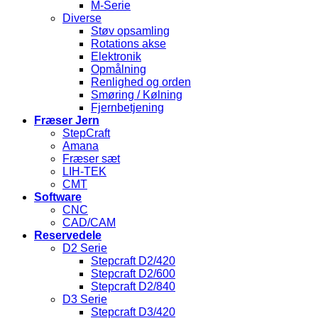
M-Serie
Diverse
Støv opsamling
Rotations akse
Elektronik
Opmålning
Renlighed og orden
Smøring / Kølning
Fjernbetjening
Fræser Jern
StepCraft
Amana
Fræser sæt
LIH-TEK
CMT
Software
CNC
CAD/CAM
Reservedele
D2 Serie
Stepcraft D2/420
Stepcraft D2/600
Stepcraft D2/840
D3 Serie
Stepcraft D3/420