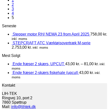
1
2
3
4
5
Seneste
Stepper motor RH/ NEMA 23 from April 2025
758,00
kr.
inkl. moms
STEPCRAFT ATC Værktøjsovertræk M-serie
2.753,00
kr.
inkl. moms
Mest Solgt
Ende fræser 2 skærs, UPCUT
43,00
kr.
–
81,00
kr.
inkl.
moms
Ende fræser 2-skærs fiskehale (upcut)
43,00
kr.
inkl.
moms
Kontakt
LIH-TEK
Ringvej 10, port 2
7860 Spøttrup
Mail:
info@lihtek.dk