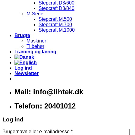
Stepcraft D3/600
Stepcraft D3/840
M-Serie
Stepcraft M.500
Stepcraft M.700
Stepcraft M.1000
Brugte
Maskiner
Tilbehør
Træning og læring
Log ind
Newsletter
Mail: info@lihtek.dk
Telefon: 20401012
Log ind
Brugernavn eller e-mailadresse
*