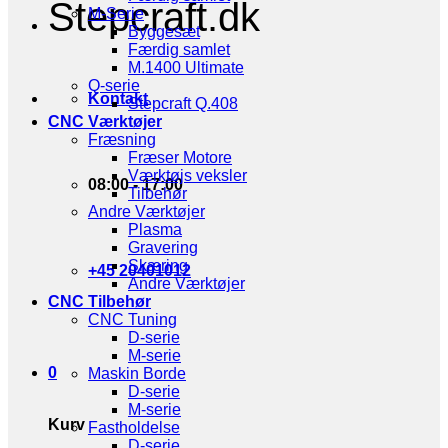
Stepcraft.dk
M-Serie
Byggesæt
Færdig samlet
M.1400 Ultimate
Q-serie
Kontakt
Stepcraft Q.408
CNC Værktøjer
Fræsning
Fræser Motore
Værktøjs veksler
08:00 - 17:00
Tilbehør
Andre Værktøjer
Plasma
Gravering
Skæring
+45 20401012
Andre Værktøjer
CNC Tilbehør
CNC Tuning
D-serie
M-serie
0
Maskin Borde
D-serie
M-serie
Kurv
Fastholdelse
D-serie