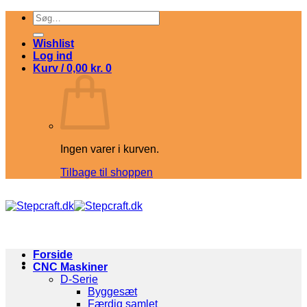
Fortsæt
Søg
til
efter:
indhold
Wishlist
Log ind
Kurv /
0,00
kr.
0
Ingen varer i kurven.
Tilbage til shoppen
Forside
CNC Maskiner
D-Serie
Byggesæt
Færdig samlet