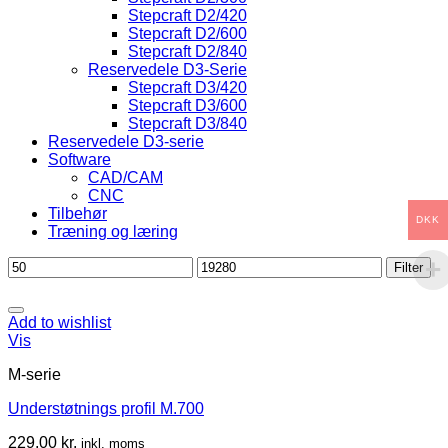
Stepcraft D2/420
Stepcraft D2/600
Stepcraft D2/840
Reservedele D3-Serie
Stepcraft D3/420
Stepcraft D3/600
Stepcraft D3/840
Reservedele D3-serie
Software
CAD/CAM
CNC
Tilbehør
DKK
Træning og læring
Mindste
Højeste
Filter
pris
pris
Add to wishlist
Vis
M-serie
Understøtnings profil M.700
229,00
kr.
inkl. moms