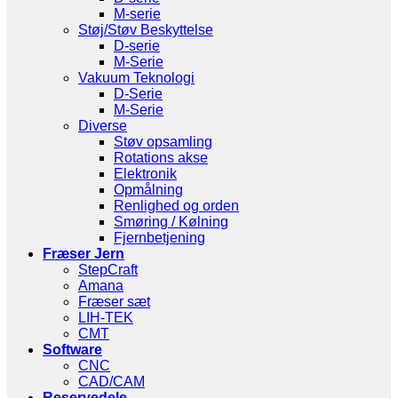
M-serie
Støj/Støv Beskyttelse
D-serie
M-Serie
Vakuum Teknologi
D-Serie
M-Serie
Diverse
Støv opsamling
Rotations akse
Elektronik
Opmålning
Renlighed og orden
Smøring / Kølning
Fjernbetjening
Fræser Jern
StepCraft
Amana
Fræser sæt
LIH-TEK
CMT
Software
CNC
CAD/CAM
Reservedele