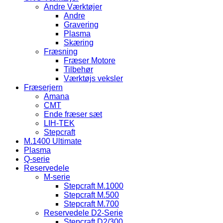
Andre Værktøjer
Andre
Gravering
Plasma
Skæring
Fræsning
Fræser Motore
Tilbehør
Værktøjs veksler
Fræserjern
Amana
CMT
Ende fræser sæt
LIH-TEK
Stepcraft
M.1400 Ultimate
Plasma
Q-serie
Reservedele
M-serie
Stepcraft M.1000
Stepcraft M.500
Stepcraft M.700
Reservedele D2-Serie
Stepcraft D2/300