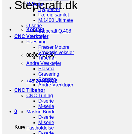
Stepcraft.dk
M-Serie
Byggesæt
Færdig samlet
M.1400 Ultimate
Q-serie
Kontakt
Stepcraft Q.408
CNC Værktøjer
Fræsning
Fræser Motore
Værktøjs veksler
08:00 - 17:00
Tilbehør
Andre Værktøjer
Plasma
Gravering
Skæring
+45 20401012
Andre Værktøjer
CNC Tilbehør
CNC Tuning
D-serie
M-serie
0
Maskin Borde
D-serie
M-serie
Kurv
Fastholdelse
D-serie