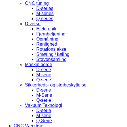
CNC tuning
D-series
M-series
Q-series
Diverse
Elektronik
Fjernbetjening
Opmålning
Renlighed
Rotations akse
Smøring / køling
Støvopsamling
Maskin borde
D-serie
M-serie
Q-serie
Sikkerheds- og støjbeskyttelse
D-serie
M-Serie
Q-serie
Vakuum Teknologi
D-serie
M-serie
Q-Serie
CNC Værktøjer