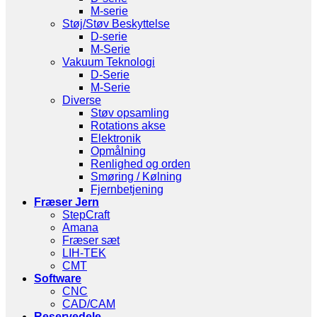
M-serie
Støj/Støv Beskyttelse
D-serie
M-Serie
Vakuum Teknologi
D-Serie
M-Serie
Diverse
Støv opsamling
Rotations akse
Elektronik
Opmålning
Renlighed og orden
Smøring / Kølning
Fjernbetjening
Fræser Jern
StepCraft
Amana
Fræser sæt
LIH-TEK
CMT
Software
CNC
CAD/CAM
Reservedele