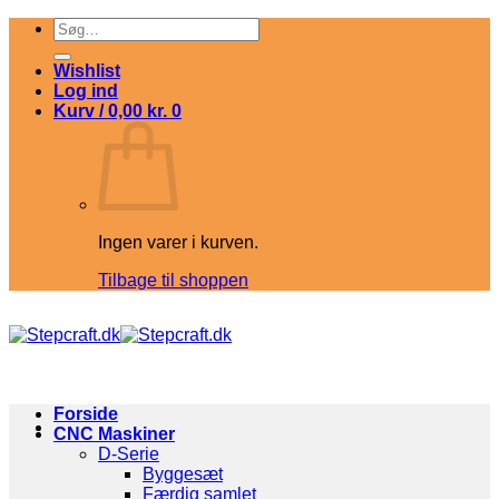
Fortsæt
Søg
til
efter:
indhold
Wishlist
Log ind
Kurv /
0,00
kr.
0
Ingen varer i kurven.
Tilbage til shoppen
Forside
CNC Maskiner
D-Serie
Byggesæt
Færdig samlet