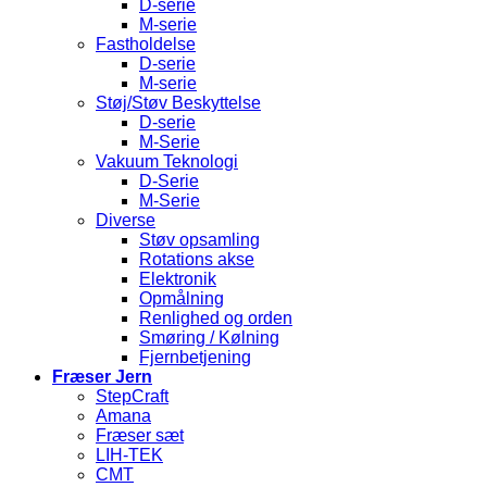
D-serie
M-serie
Fastholdelse
D-serie
M-serie
Støj/Støv Beskyttelse
D-serie
M-Serie
Vakuum Teknologi
D-Serie
M-Serie
Diverse
Støv opsamling
Rotations akse
Elektronik
Opmålning
Renlighed og orden
Smøring / Kølning
Fjernbetjening
Fræser Jern
StepCraft
Amana
Fræser sæt
LIH-TEK
CMT