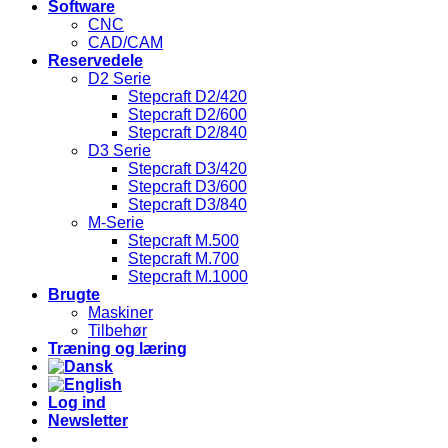
Software
CNC
CAD/CAM
Reservedele
D2 Serie
Stepcraft D2/420
Stepcraft D2/600
Stepcraft D2/840
D3 Serie
Stepcraft D3/420
Stepcraft D3/600
Stepcraft D3/840
M-Serie
Stepcraft M.500
Stepcraft M.700
Stepcraft M.1000
Brugte
Maskiner
Tilbehør
Træning og læring
Log ind
Newsletter