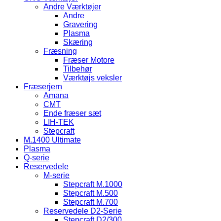
Andre Værktøjer
Andre
Gravering
Plasma
Skæring
Fræsning
Fræser Motore
Tilbehør
Værktøjs veksler
Fræserjern
Amana
CMT
Ende fræser sæt
LIH-TEK
Stepcraft
M.1400 Ultimate
Plasma
Q-serie
Reservedele
M-serie
Stepcraft M.1000
Stepcraft M.500
Stepcraft M.700
Reservedele D2-Serie
Stepcraft D2/300