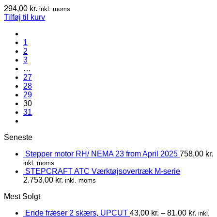
294,00
kr.
inkl. moms
Tilføj til kurv
1
2
3
…
27
28
29
30
31
Seneste
Stepper motor RH/ NEMA 23 from April 2025
758,00
kr.
inkl. moms
STEPCRAFT ATC Værktøjsovertræk M-serie
2.753,00
kr.
inkl. moms
Mest Solgt
Ende fræser 2 skærs, UPCUT
43,00
kr.
–
81,00
kr.
inkl.