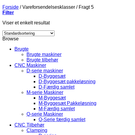
Forside
/
Vareforsendelsesklasser
/
Fragt 5
Filter
Viser et enkelt resultat
Browse
Brugte
Brugte maskiner
Brugte tilbehør
CNC Maskiner
D-serie maskiner
D-Byggesæt
D-Byggesæt pakkeløsning
D-Færdig samlet
M-serie Maskiner
M-Byggesæt
M-Byggesæt Pakkeløsning
M-Færdig samlet
Q-serie Maskiner
Q-Serie færdig samlet
CNC Tilbehør
Clamping