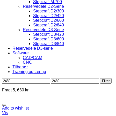
Stepcraft M.700
Reservedele D2-Serie
Stepcraft D2/300
Stepcraft D2/420
Stepcraft D2/600
Stepcraft D2/840
Reservedele D3-Serie
Stepcraft D3/420
Stepcraft D3/600
Stepcraft D3/840
Reservedele D3-serie
Software
CAD/CAM
CNC
Tilbehør
Træning og læring
Mindste
Højeste
Filter
pris
pris
Fragt 5, 630 kr
Add to wishlist
Vis