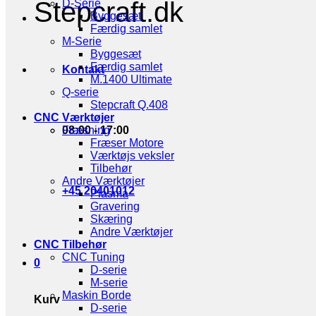
Stepcraft.dk
D-Serie
Byggesæt
Færdig samlet
M-Serie
Byggesæt
Færdig samlet
Kontakt
M.1400 Ultimate
Q-serie
Stepcraft Q.408
CNC Værktøjer
08:00 - 17:00
Fræsning
Fræser Motore
Værktøjs veksler
Tilbehør
Andre Værktøjer
+45 20401012
Plasma
Gravering
Skæring
Andre Værktøjer
CNC Tilbehør
CNC Tuning
0
D-serie
M-serie
Maskin Borde
Kurv
D-serie