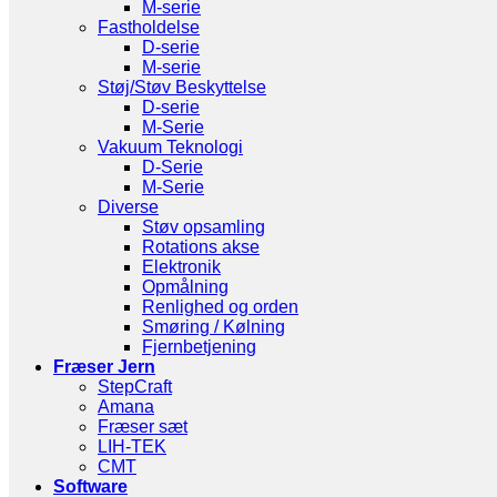
M-serie
Fastholdelse
D-serie
M-serie
Støj/Støv Beskyttelse
D-serie
M-Serie
Vakuum Teknologi
D-Serie
M-Serie
Diverse
Støv opsamling
Rotations akse
Elektronik
Opmålning
Renlighed og orden
Smøring / Kølning
Fjernbetjening
Fræser Jern
StepCraft
Amana
Fræser sæt
LIH-TEK
CMT
Software