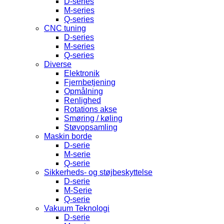
D-series
M-series
Q-series
CNC tuning
D-series
M-series
Q-series
Diverse
Elektronik
Fjernbetjening
Opmålning
Renlighed
Rotations akse
Smøring / køling
Støvopsamling
Maskin borde
D-serie
M-serie
Q-serie
Sikkerheds- og støjbeskyttelse
D-serie
M-Serie
Q-serie
Vakuum Teknologi
D-serie