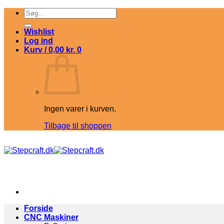
Fortsæt
Søg
til
efter:
indhold
Wishlist
Log ind
Kurv /
0,00
kr.
0
Ingen varer i kurven.
Tilbage til shoppen
Forside
CNC Maskiner