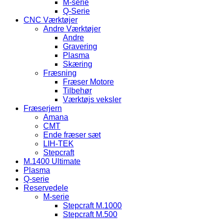
M-serie
Q-Serie
CNC Værktøjer
Andre Værktøjer
Andre
Gravering
Plasma
Skæring
Fræsning
Fræser Motore
Tilbehør
Værktøjs veksler
Fræserjern
Amana
CMT
Ende fræser sæt
LIH-TEK
Stepcraft
M.1400 Ultimate
Plasma
Q-serie
Reservedele
M-serie
Stepcraft M.1000
Stepcraft M.500